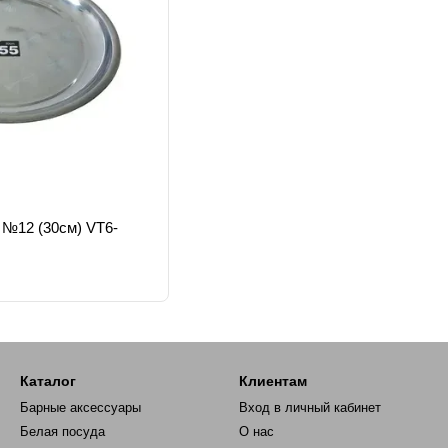
 №12 (30см) VT6-
Каталог
Клиентам
Барные аксессуары
Вход в личный кабинет
Белая посуда
О нас