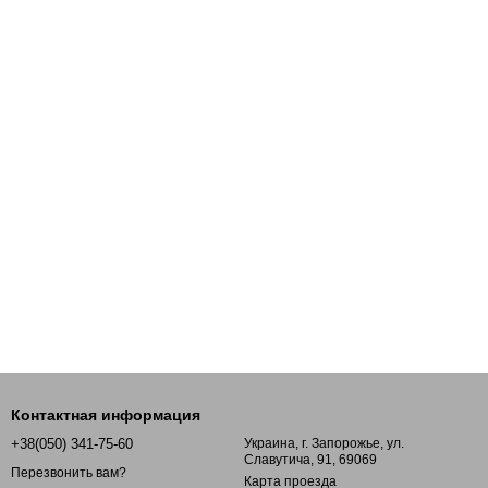
Контактная информация
+38(050) 341-75-60
Украина, г. Запорожье, ул.
Славутича, 91, 69069
Перезвонить вам?
Карта проезда