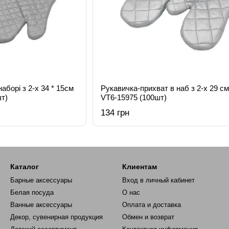
аборі з 2-х 34 * 15см
Рукавичка-прихват в наб з 2-х 29 с
т)
VT6-15975 (100шт)
134 грн
Каталог
Клиентам
Барные аксессуары
Вход в личный кабинет
Белая посуда
О нас
Ванные аксессуары
Оплата и доставка
Декор, сувенирная продукция
Обмен и возврат