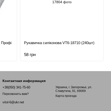
м Профі
Рукавичка силіконова VT6-18710 (240шт)
58 грн
Контактная информация
+38(050) 341-75-60
Украина, г. Запорожье, ул.
Славутича, 91, 69069
Перезвонить вам?
Карта проезда
vitol-6@ukr.net