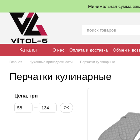
Перейти к основному контенту
Минимальная сумма зак
Каталог
О нас
Оплата и доставка
Обмен и воз
Главная
Кухонные принадлежности
Перчатки кулинарные
Перчатки кулинарные
Цена, грн
От Цена, грн
До Цена, грн
OK