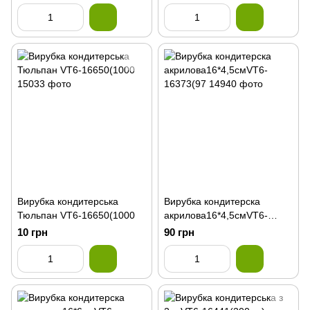
Вирубка кондитерська
Вирубка кондитерска
Тюльпан VT6-16650(1000
акрилова16*4,5смVT6-
16373(97
10 грн
90 грн