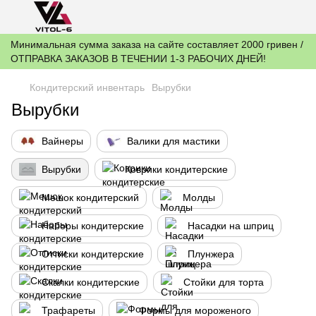
Минимальная сумма заказа на сайте составляет 2000 гривен /
ОТПРАВКА ЗАКАЗОВ В ТЕЧЕНИИ 1-3 РАБОЧИХ ДНЕЙ!
Кондитерский инвентарь
Вырубки
Вырубки
Вайнеры
Валики для мастики
Вырубки
Коврики кондитерские
Мешок кондитерский
Молды
Наборы кондитерские
Насадки на шприц
Оттиски кондитерские
Плунжера
Скалки кондитерские
Стойки для торта
Трафареты
Формы для мороженого