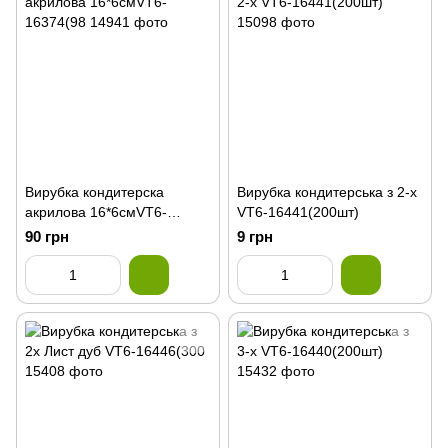
Вирубка кондитерска
Вирубка кондитерська з 2-х
акрилова 16*6смVT6-
VT6-16441(200шт)
16374(98
90 грн
9 грн