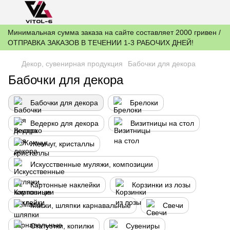
Минимальная сумма заказа на сайте составляет 2000 гривен /
ОТПРАВКА ЗАКАЗОВ В ТЕЧЕНИИ 1-3 РАБОЧИХ ДНЕЙ!
Декор, сувенирная продукция
Бабочки для декора
Бабочки для декора
Бабочки для декора
Брелоки
Ведерко для декора
Визитницы на стол
Жемчуг, кристаллы
Искусственные муляжи, композиции
Картонные наклейки
Корзинки из лозы
Маски, шляпки карнавальные
Свечи
Статуэтки, копилки
Сувениры