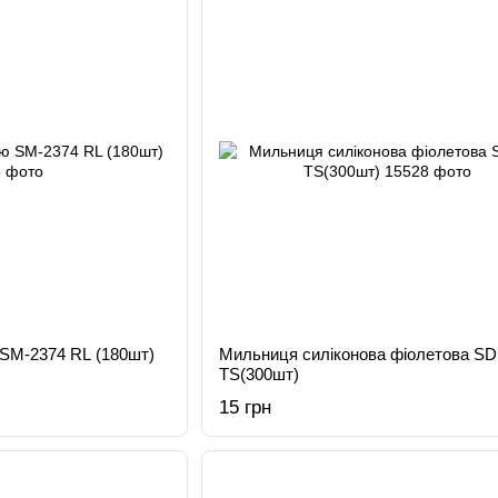
SM-2374 RL (180шт)
Мильниця силіконова фіолетова SD
ТS(300шт)
15 грн