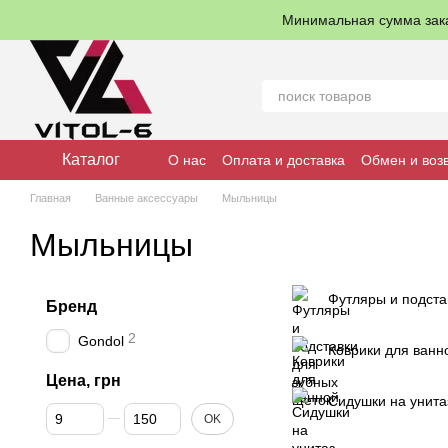
Перейти к основному контенту
Минимальная сумма зак
Каталог
О нас
Оплата и доставка
Обмен и воз
Главная
Ванные аксессуары
Мыльницы
Мыльницы
Футляры и подста
Бренд
2
Gondol
Коврики для ванн
Цена, грн
Сидушки на унита
От Цена, грн
До Цена, грн
OK