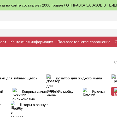
аза на сайте составляет 2000 гривен / ОТПРАВКА ЗАКАЗОВ В ТЕЧ
врат
Контактная информация
Пользовательское соглашение
О
С
вки для зубных щеток
Дозатор для жидкого мыла
ой
Коврики силиконовые в мойку
Крючки
з
Шторы в ванную