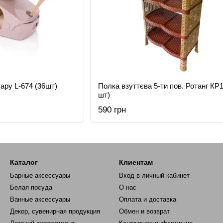
ару L-674 (36шт)
Полка взуттєва 5-ти пов. Ротанг КР1
шт)
590 грн
Каталог
Клиентам
Барные аксессуары
Вход в личный кабинет
Белая посуда
О нас
Ванные аксессуары
Оплата и доставка
Декор, сувенирная продукция
Обмен и возврат