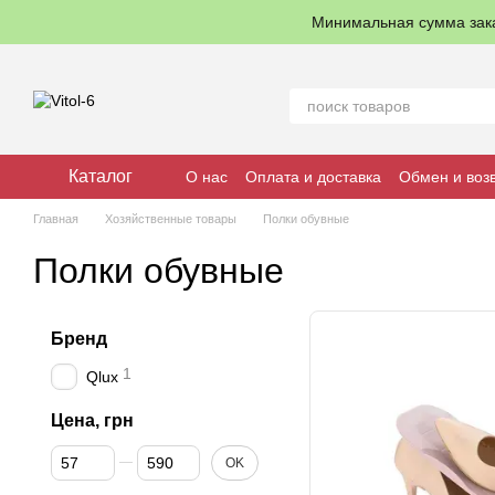
Перейти к основному контенту
Минимальная сумма зак
Каталог
О нас
Оплата и доставка
Обмен и воз
Главная
Хозяйственные товары
Полки обувные
Полки обувные
Бренд
1
Qlux
Цена, грн
От Цена, грн
До Цена, грн
OK