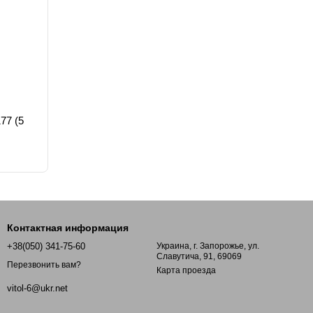
77 (5
Контактная информация
+38(050) 341-75-60
Украина, г. Запорожье, ул.
Славутича, 91, 69069
Перезвонить вам?
Карта проезда
vitol-6@ukr.net