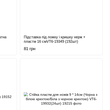
атна
Підставка під ложку і кришку нерж +
пластм 16 смVT6-19349 (192шт)
81 грн