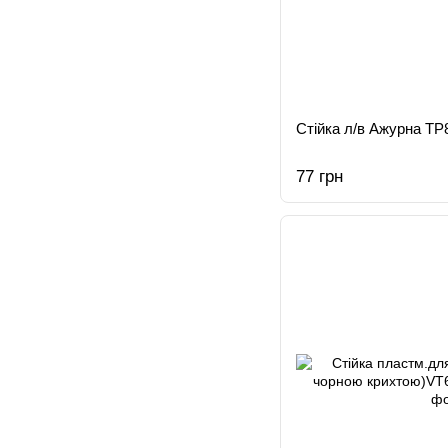
Стійка л/в Ажурна ТР
77 грн