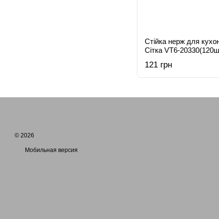
Стійка нерж для кухо
Сітка VT6-20330(120ш
121 грн
© 2026
Мобильная версия