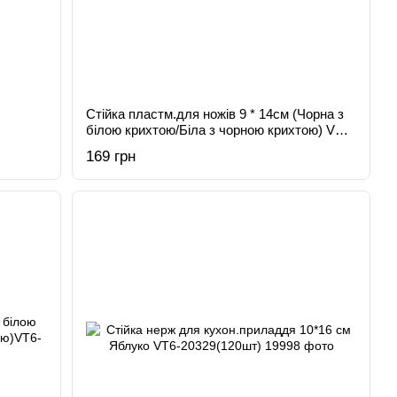
Стійка пластм.для ножів 9 * 14см (Чорна з
білою крихтою/Біла з чорною крихтою) VT6-
19932(24шт)
169 грн