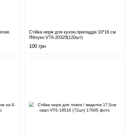
білою
Стійка нерж для кухон.приладдя 10*16 см
Яблуко VT6-20329(120шт)
100 грн