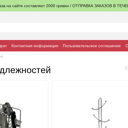
аза на сайте составляет 2000 гривен / ОТПРАВКА ЗАКАЗОВ В ТЕЧ
врат
Контактная информация
Пользовательское соглашение
О
ей
адлежностей
С