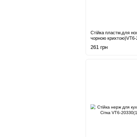
Стійка пластм.для нож
чорною крихтою)VT6-
261 грн