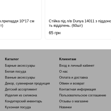
н.приладдя 10*17 см
Стійка під л/в Dunya 14011 з піддоно
т)
ть відділень. (60шт)
65 грн
Каталог
Клиентам
Барные аксессуары
Вход в личный кабинет
Белая посуда
О нас
Ванные аксессуары
Оплата и доставка
Декор, сувенирная продукция
Обмен и возврат
Детский ассортимент
Контактная информация
Изделия из силикона
Пользовательское соглашение
Кондитерский инвентарь
Отзывы о магазине
Кухонная посуда
Новинки