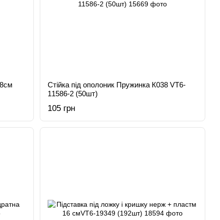
38см
Стійка під ополоник Пружинка К038 VT6-
11586-2 (50шт)
105 грн