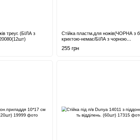
ів треуг. (БІЛА з
Стійка пластм.для ножів(ЧОРНА з 
20080(12шт)
крихтою-немає/БІЛА з чорною
крихтою)VT6-20081(12шт)
255 грн