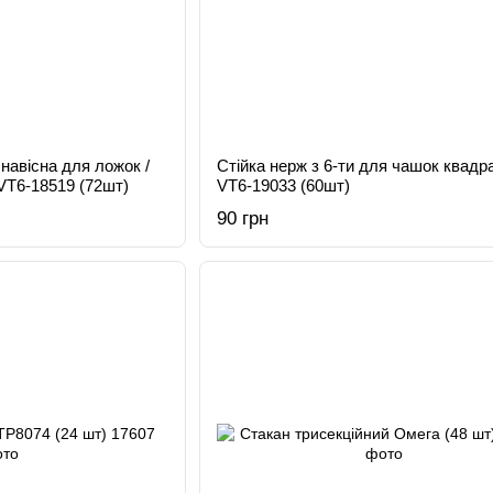
навісна для ложок /
Стійка нерж з 6-ти для чашок квадр
VT6-18519 (72шт)
VT6-19033 (60шт)
90 грн