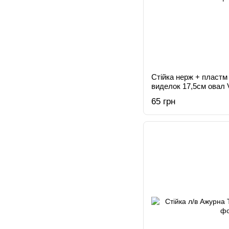
Стійка нерж + пластм 
виделок 17,5см овал 
65 грн