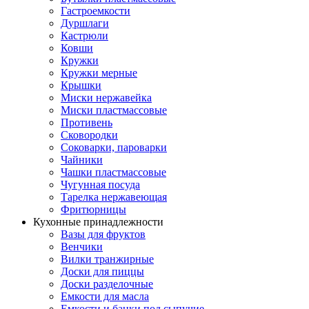
Гастроемкости
Дуршлаги
Кастрюли
Ковши
Кружки
Кружки мерные
Крышки
Миски нержавейка
Миски пластмассовые
Противень
Сковородки
Соковарки, пароварки
Чайники
Чашки пластмассовые
Чугунная посуда
Тарелка нержавеющая
Фритюрницы
Кухонные принадлежности
Вазы для фруктов
Венчики
Вилки транжирные
Доски для пиццы
Доски разделочные
Емкости для масла
Емкости и банки под сыпучие