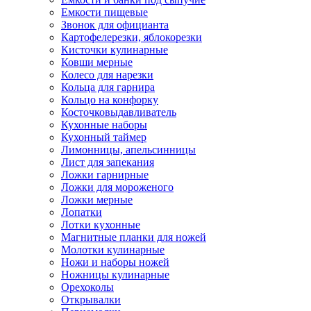
Емкости пищевые
Звонок для официанта
Картофелерезки, яблокорезки
Кисточки кулинарные
Ковши мерные
Колесо для нарезки
Кольца для гарнира
Кольцо на конфорку
Косточковыдавливатель
Кухонные наборы
Кухонный таймер
Лимонницы, апельсинницы
Лист для запекания
Ложки гарнирные
Ложки для мороженого
Ложки мерные
Лопатки
Лотки кухонные
Магнитные планки для ножей
Молотки кулинарные
Ножи и наборы ножей
Ножницы кулинарные
Орехоколы
Открывалки