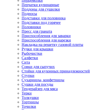
Перцемолки
Перчатки кулинарные
Поддоны для сушилки
Подносы
Подставки для половника
Подставки под горячее
Половники
Пресс для граната
Приспособления для заварки
Приспособления для нарезки
Накладка на решетку газовой плиты
Ручки для крышки
Рыбочистки
Салфетки
Сита
Совки для сыпучих
Стойки для кухонных принадлежностей
Ступки
Сухарницы, конфетницы
Сушки для посуды
Тендерайзер для мяса
Терки
Толкушки
Тортницы
Точилки