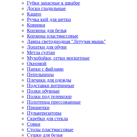
Губки запасные к швабре
Доски гладильные
Кашпо
Ручка кий для щетки
Коврики
Корзины для белья
Корзины пластмассовые
Лампа светодиодная "Летучая мышь"
Лопатки для обуви
Метла султан
Мухобойки, сетки москитные
Окномой
Папки с файлами
Пепельницы
Плечики для одежды
Подставки витринные
Полки обувные
Полки под телевизор
Полотенца прессованные
Прищепки
Пульверизаторы
Скребки для стекла
Совки
Столы пластмассовые
Сушки для белья