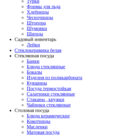
Турки
Формы для льда
Хлебницы
Чесночницы
Штопора
Шумовки
Щипцы
Садовый инвентарь
Лейки
Стеклокерамика белая
Стеклянная посуда
Банки
Блюда стеклянные
Бокалы
Изделия из поликарбоната
Кувшины
Посуда термостойкая
Салатники стеклянные
Стаканы , кружки
Чайники стеклянные
Столовая посуда
Блюда керамические
Кокотницы
Масленки
Матовая посуда