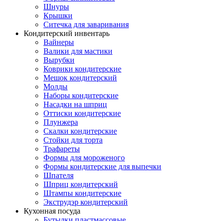
Шнуры
Крышки
Ситечка для заваривания
Кондитерский инвентарь
Вайнеры
Валики для мастики
Вырубки
Коврики кондитерские
Мешок кондитерский
Молды
Наборы кондитерские
Насадки на шприц
Оттиски кондитерские
Плунжера
Скалки кондитерские
Стойки для торта
Трафареты
Формы для мороженого
Формы кондитерские для выпечки
Шпателя
Шприц кондитерский
Штампы кондитерские
Экструдэр кондитерский
Кухонная посуда
Бутылки пластмассовые