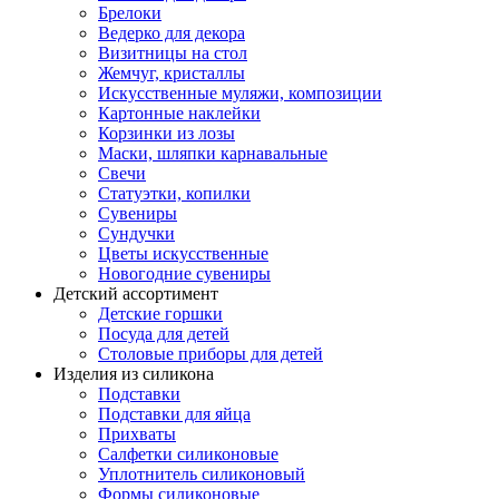
Брелоки
Ведерко для декора
Визитницы на стол
Жемчуг, кристаллы
Искусственные муляжи, композиции
Картонные наклейки
Корзинки из лозы
Маски, шляпки карнавальные
Свечи
Статуэтки, копилки
Сувениры
Сундучки
Цветы искусственные
Новогодние сувениры
Детский ассортимент
Детские горшки
Посуда для детей
Столовые приборы для детей
Изделия из силикона
Подставки
Подставки для яйца
Прихваты
Салфетки силиконовые
Уплотнитель силиконовый
Формы силиконовые