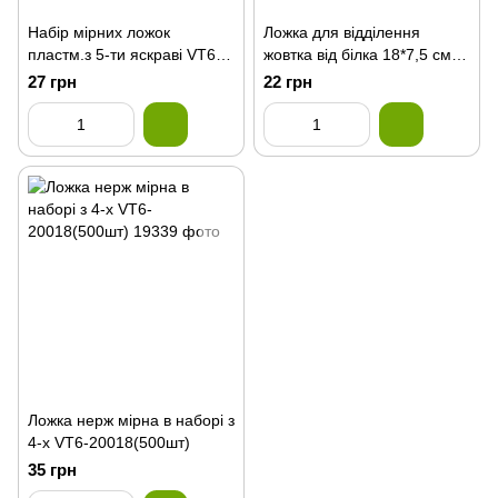
Набір мірних ложок
Ложка для відділення
пластм.з 5-ти яскраві VT6-
жовтка від білка 18*7,5 см
18534(480шт)
VT6-20888(480шт)
27 грн
22 грн
Ложка нерж мірна в наборі з
4-х VT6-20018(500шт)
35 грн