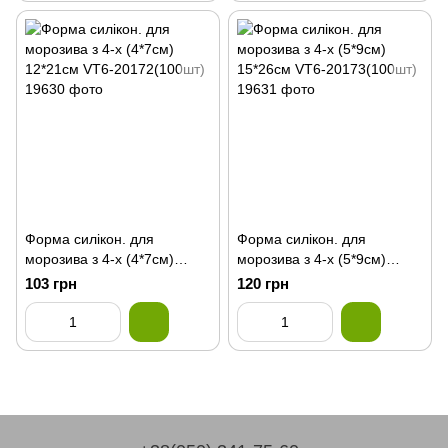
Форма силікон. для
Форма силікон. для
морозива з 4-х (4*7см)
морозива з 4-х (5*9см)
12*21см VT6-20172(100шт)
15*26см VT6-20173(100шт)
103 грн
120 грн