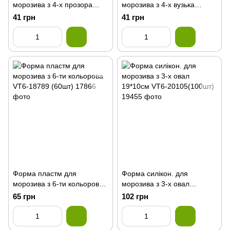
морозива з 4-х прозора
морозива з 4-х вузька
VT6-18791 (108шт)
прозора VT6-18793 (168шт)
41 грн
41 грн
Форма пластм для
Форма силікон. для
морозива з 6-ти кольорова
морозива з 3-х овал
VT6-18789 (60шт)
19*10см VT6-20105(100шт)
65 грн
102 грн