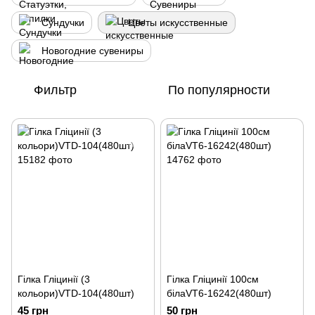
Сундучки
Цветы искусственные
Новогодние сувениры
Фильтр
По популярности
Гілка Гліцинії (3
Гілка Гліцинії 100см
кольори)VTD-104(480шт)
білаVT6-16242(480шт)
45 грн
50 грн