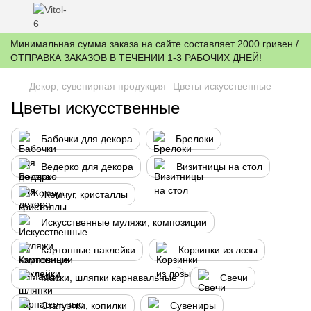
Минимальная сумма заказа на сайте составляет 2000 гривен /
ОТПРАВКА ЗАКАЗОВ В ТЕЧЕНИИ 1-3 РАБОЧИХ ДНЕЙ!
Декор, сувенирная продукция
Цветы искусственные
Цветы искусственные
Бабочки для декора
Брелоки
Ведерко для декора
Визитницы на стол
Жемчуг, кристаллы
Искусственные муляжи, композиции
Картонные наклейки
Корзинки из лозы
Маски, шляпки карнавальные
Свечи
Статуэтки, копилки
Сувениры