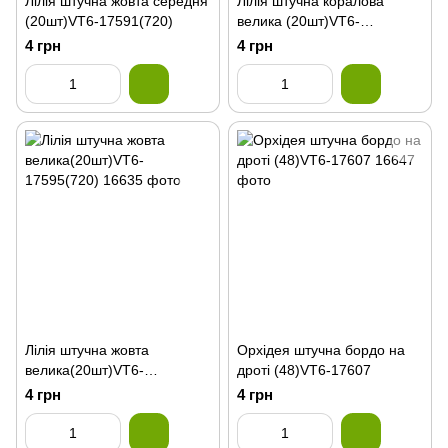
Лілія штучна жовта середня
Лілія штучна коралова
(20шт)VT6-17591(720)
велика (20шт)VT6-
17597(720)
4 грн
4 грн
Лілія штучна жовта
Орхідея штучна бордо на
велика(20шт)VT6-
дроті (48)VT6-17607
17595(720)
4 грн
4 грн