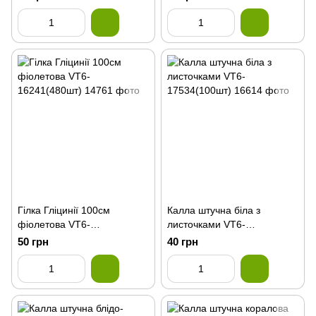
Гілка Гліцинії 100см
Калла штучна біла з
фіолетова VT6-
листочками VT6-
16241(480шт)
17534(100шт)
50 грн
40 грн