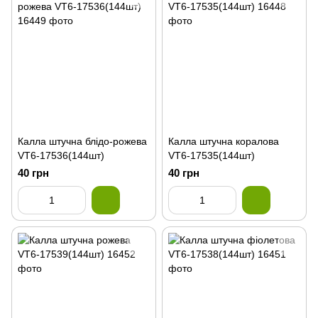
Калла штучна блідо-рожева
Калла штучна коралова
VT6-17536(144шт)
VT6-17535(144шт)
40 грн
40 грн