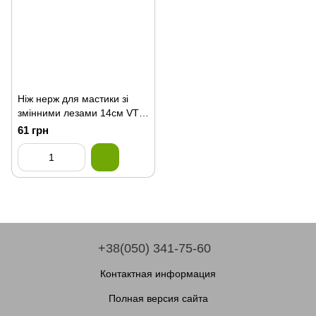
Ніж нерж для мастики зі
змінними лезами 14см VT6-
20208(300шт)
61 грн
+38(050) 341-75-60
Контактная информация
Полная версия сайта