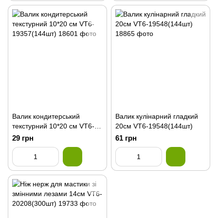
Валик кондитерський
Валик кулінарний гладкий
текстурний 10*20 см VT6-
20см VT6-19548(144шт)
19357(144шт)
29 грн
61 грн