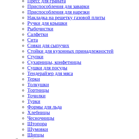
Пресс для граната
Приспособления для заварки
Приспособления для нарезки
Накладка на решетку газовой плиты
Ручки для крышки
Рыбочистки
Салфетки
Сита
Совки для сыпучих
Стойки для кухонных принадлежностей
Ступки
Сухарницы, конфетницы
Сушки для посуды
Тендерайзер для мяса
Терки
Толкушки
Тортницы
Точилки
Турки
Формы для льда
Хлебницы
Чесночницы
Штопора
Шумовки
Щипцы