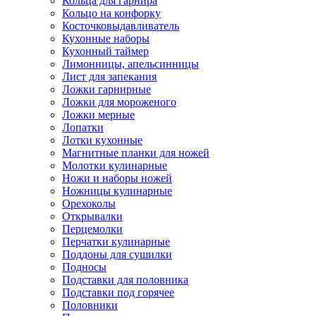
Кольца для гарнира
Кольцо на конфорку
Косточковыдавливатель
Кухонные наборы
Кухонный таймер
Лимонницы, апельсинницы
Лист для запекания
Ложки гарнирные
Ложки для мороженого
Ложки мерные
Лопатки
Лотки кухонные
Магнитные планки для ножей
Молотки кулинарные
Ножи и наборы ножей
Ножницы кулинарные
Орехоколы
Открывалки
Перцемолки
Перчатки кулинарные
Поддоны для сушилки
Подносы
Подставки для половника
Подставки под горячее
Половники