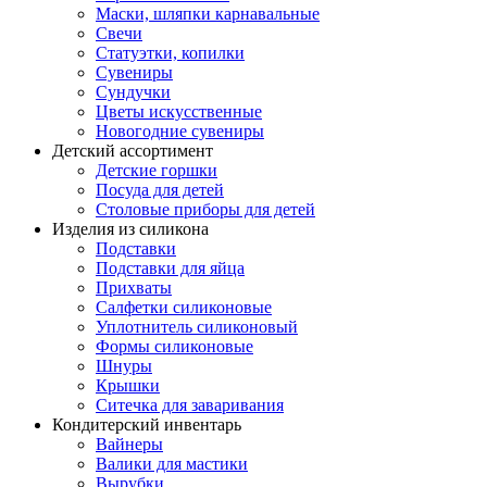
Маски, шляпки карнавальные
Свечи
Статуэтки, копилки
Сувениры
Сундучки
Цветы искусственные
Новогодние сувениры
Детский ассортимент
Детские горшки
Посуда для детей
Столовые приборы для детей
Изделия из силикона
Подставки
Подставки для яйца
Прихваты
Салфетки силиконовые
Уплотнитель силиконовый
Формы силиконовые
Шнуры
Крышки
Ситечка для заваривания
Кондитерский инвентарь
Вайнеры
Валики для мастики
Вырубки