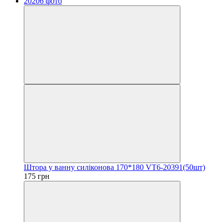
Штора у ванну силіконова 170*180 VT6-20391(50шт)
175 грн