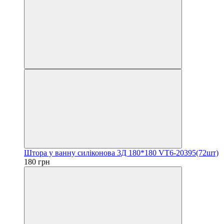
Штора у ванну силіконова 3Д 180*180 VT6-20395(72шт)
180 грн