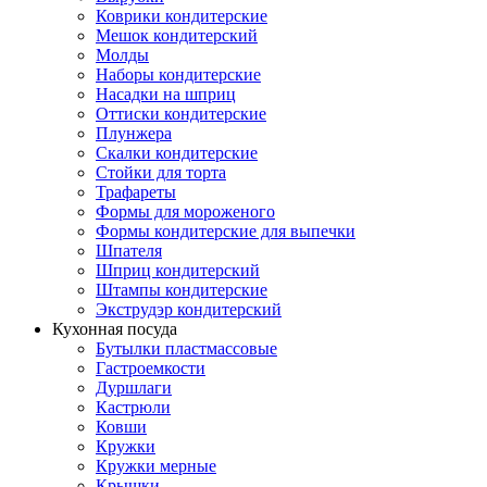
Коврики кондитерские
Мешок кондитерский
Молды
Наборы кондитерские
Насадки на шприц
Оттиски кондитерские
Плунжера
Скалки кондитерские
Стойки для торта
Трафареты
Формы для мороженого
Формы кондитерские для выпечки
Шпателя
Шприц кондитерский
Штампы кондитерские
Экструдэр кондитерский
Кухонная посуда
Бутылки пластмассовые
Гастроемкости
Дуршлаги
Кастрюли
Ковши
Кружки
Кружки мерные
Крышки