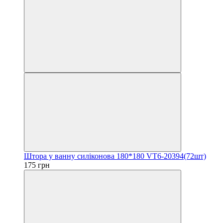
Штора у ванну силіконова 180*180 VT6-20394(72шт)
175 грн