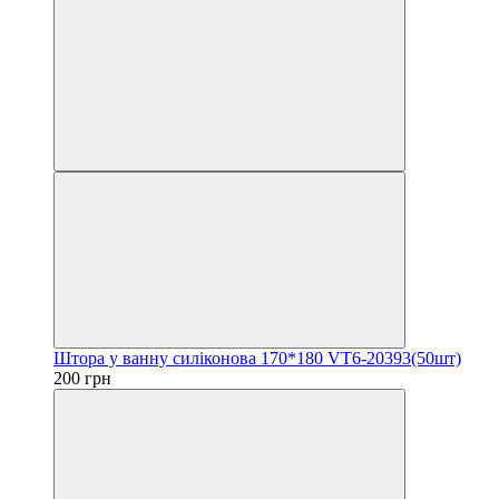
Штора у ванну силіконова 170*180 VT6-20393(50шт)
200 грн