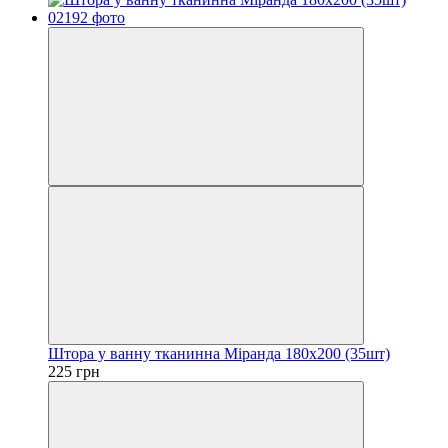
Штора у ванну тканинна Міранда 180х200 (35шт)
225 грн