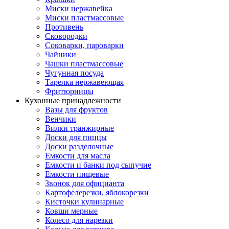
Миски нержавейка
Миски пластмассовые
Противень
Сковородки
Соковарки, пароварки
Чайники
Чашки пластмассовые
Чугунная посуда
Тарелка нержавеющая
Фритюрницы
Кухонные принадлежности
Вазы для фруктов
Венчики
Вилки транжирные
Доски для пиццы
Доски разделочные
Емкости для масла
Емкости и банки под сыпучие
Емкости пищевые
Звонок для официанта
Картофелерезки, яблокорезки
Кисточки кулинарные
Ковши мерные
Колесо для нарезки