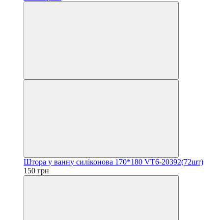
Штора у ванну силіконова 170*180 VT6-20392(72шт)
150 грн