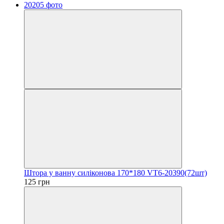
Штора у ванну силіконова 170*180 VT6-20390(72шт)
125 грн