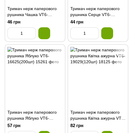
Тримач нерж паперового
Тримач нерж паперового
рушника Чашка VT6-
рушника Серце VT6-
15770(120
15772(200
46 грн
44 грн
Тримач нерж паперового
Тримач нерж паперового
рушника Яблуко VT6-
рушника Квітка ажурна VT6-
16625(200шт)
19029(120шт)
57 грн
82 грн