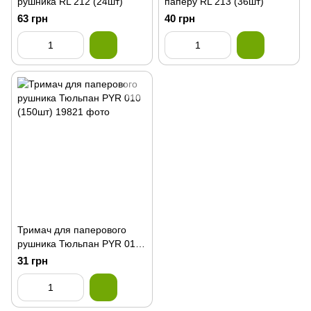
рушника RL 212 (24шт)
паперу RL 213 (36шт)
63 грн
40 грн
Тримач для паперового
рушника Тюльпан PYR 010
(150шт)
31 грн