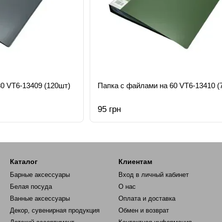
0 VT6-13409 (120шт)
Папка с файлами на 60 VT6-13410 (
95 грн
Каталог
Клиентам
Барные аксессуары
Вход в личный кабинет
Белая посуда
О нас
Ванные аксессуары
Оплата и доставка
Декор, сувенирная продукция
Обмен и возврат