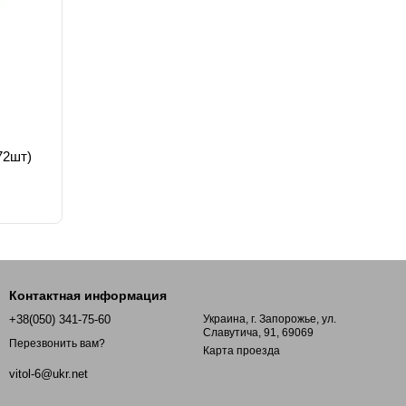
72шт)
Контактная информация
+38(050) 341-75-60
Украина, г. Запорожье, ул.
Славутича, 91, 69069
Перезвонить вам?
Карта проезда
vitol-6@ukr.net