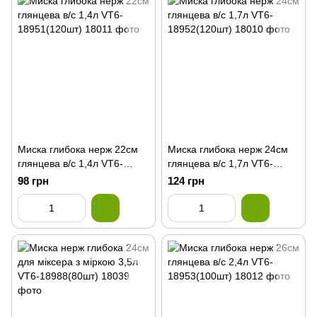
Миска глибока нерж 22см
Миска глибока нерж 24см
глянцева в/с 1,4л VT6-
глянцева в/с 1,7л VT6-
18951(120шт)
18952(120шт)
98 грн
124 грн