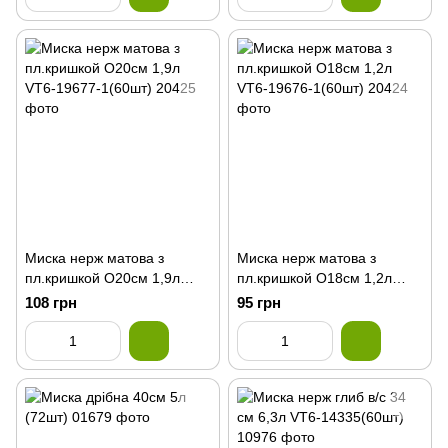
Миска нерж матова з
Миска нерж матова з
пл.кришкой О20см 1,9л
пл.кришкой О18см 1,2л
VT6-19677-1(60шт)
VT6-19676-1(60шт)
108 грн
95 грн