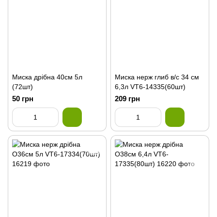
Миска дрібна 40см 5л
Миска нерж глиб в/с 34 см
(72шт)
6,3л VT6-14335(60шт)
50 грн
209 грн