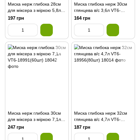
Миска нерж глибока 28см
Миска глибока нерж 30см
для міксера з міркою 5,8л
глянцева в/с 3,6л VT6-
VT6-18990(80шт)
18955(80шт)
197 грн
164 грн
Миска нерж глибока 30см
Миска глибока нерж 32см
для міксера з міркою 7,1л
глянцева в/с 4,7л VT6-
VT6-18991(60шт)
18956(80шт)
247 грн
187 грн