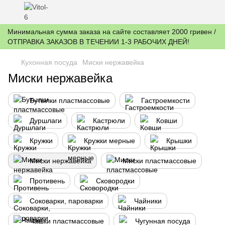
Минимальная сумма заказа на сайте составляет 2000 гривен /
ОТПРАВКА ЗАКАЗОВ В ТЕЧЕНИИ 1-3 РАБОЧИХ ДНЕЙ!
Кухонная посуда
Миски нержавейка
Миски нержавейка
Бутылки пластмассовые
Гастроемкости
Дуршлаги
Кастрюли
Ковши
Кружки
Кружки мерные
Крышки
Миски нержавейка
Миски пластмассовые
Противень
Сковородки
Соковарки, пароварки
Чайники
Чашки пластмассовые
Чугунная посуда