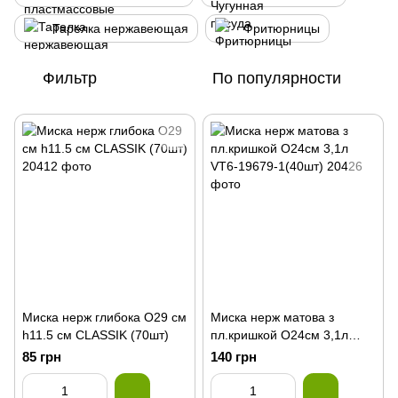
Тарелка нержавеющая
Фритюрницы
Фильтр
По популярности
Миска нерж глибока О29 см
Миска нерж матова з
h11.5 cм CLASSIK (70шт)
пл.кришкой О24см 3,1л
VT6-19679-1(40шт)
85 грн
140 грн