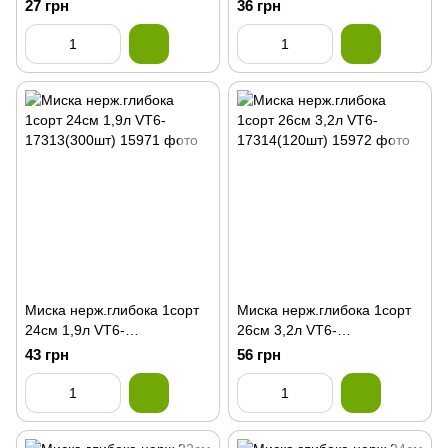
17310(360шт)
17312(300шт)
27 грн
36 грн
Миска нерж.глибока 1сорт
Миска нерж.глибока 1сорт
24см 1,9л VT6-
26см 3,2л VT6-
17313(300шт)
17314(120шт)
43 грн
56 грн