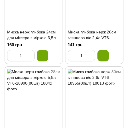
Миска нерж глибока 24см
Миска глибока нерж 26см
для міксера з міркою 3,5л
глянцева в/с 2,4л VT6-
VT6-18988(80шт)
18953(100шт)
160 грн
141 грн