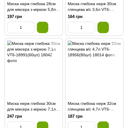
Миска нерж глибока 28см
Миска глибока нерж 30см
для міксера з міркою 5,8л
глянцева в/с 3,6л VT6-
VT6-18990(80шт)
18955(80шт)
197 грн
164 грн
Миска нерж глибока 30см
Миска глибока нерж 32см
для міксера з міркою 7,1л
глянцева в/с 4,7л VT6-
VT6-18991(60шт)
18956(80шт)
247 грн
187 грн