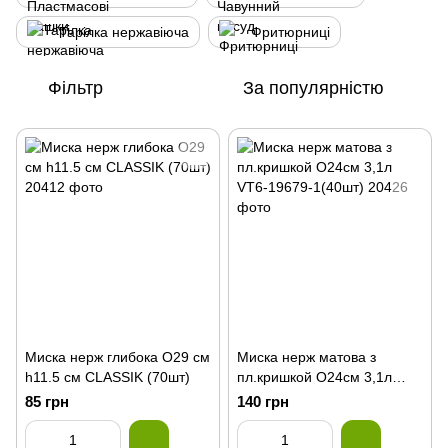
Тарілка нержавіюча
Фритюрниці
Фільтр
За популярністю
Миска нерж глибока О29 см
Миска нерж матова з
h11.5 cм CLASSIK (70шт)
пл.кришкой О24см 3,1л
VT6-19679-1(40шт)
85 грн
140 грн