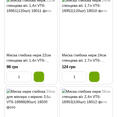
Миска глибока нерж 22см
Миска глибока нерж 24см
глянцева в/с 1,4л VT6-
глянцева в/с 1,7л VT6-
18951(120шт)
18952(120шт)
98 грн
124 грн