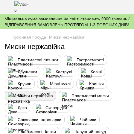
Мінімальна сума замовлення на сайті становить 2000 гривень /
ВІДПРАВЛЕННЯ ЗАМОВЛЕНЬ ПРОТЯГОМ 1-3 РОБОЧИХ ДНІВ!
Кухонная посуда
Миски нержавійка
Миски нержавійка
Пластмасові пляшки
Гастроємкості
Друшляки
Каструлі
Ковші
Кружки
Мірні кухлі
Кришки
Миски нержавійка
Пластмасові миски
Деко
Сковорідки
Соковарки, пароварки
Чайники
Пластмасові Чашки
Чавунний посуд