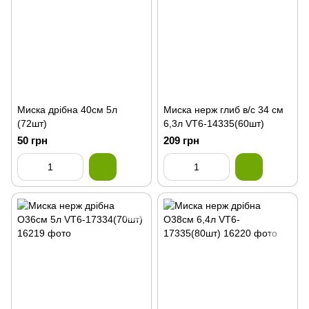
Миска дрібна 40см 5л
Миска нерж глиб в/с 34 см
(72шт)
6,3л VT6-14335(60шт)
50 грн
209 грн