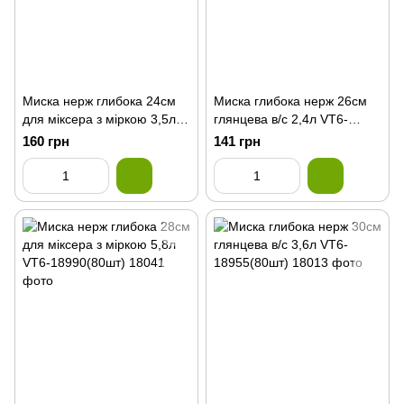
Миска нерж глибока 24см
Миска глибока нерж 26см
для міксера з міркою 3,5л
глянцева в/с 2,4л VT6-
VT6-18988(80шт)
18953(100шт)
160 грн
141 грн