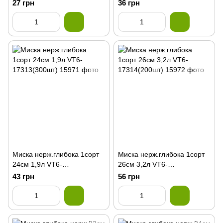
17310(360шт)
17312(300шт)
27 грн
36 грн
Миска нерж.глибока 1сорт
Миска нерж.глибока 1сорт
24см 1,9л VT6-
26см 3,2л VT6-
17313(300шт)
17314(200шт)
43 грн
56 грн