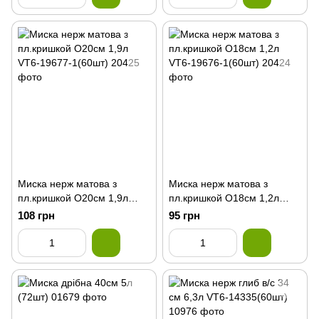
Миска нерж матова з
Миска нерж матова з
пл.кришкой О20см 1,9л
пл.кришкой О18см 1,2л
VT6-19677-1(60шт)
VT6-19676-1(60шт)
108 грн
95 грн