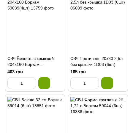
СВЧ Ёмкость с крышкой
СВЧ Противень 20х30 2,5л
204х160 Боркам
без крышки 1D03 (6шт)
59039(4шт)
403 грн
165 грн