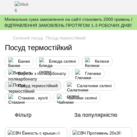
Мінімальна сума замовлення на сайті становить 2000 гривень /
ВІДПРАВЛЕННЯ ЗАМОВЛЕНЬ ПРОТЯГОМ 1-3 РОБОЧИХ ДНІВ!
Скляний посуд
Посуд термостійкий
Посуд термостійкий
Банки
Блюда скляні
Келихи
Вироби з полікарбонату
Глечики
Посуд термостійкий
Салатники скляні
Стакани , кухлі
Чайники скляні
Фільтр
За популярністю