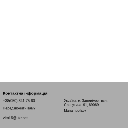
Контактна інформація
+38(050) 341-75-60
Україна, м. Запоріжжя, вул.
Славутича, 91, 69069
Передзвонити вам?
Мапа проїзду
vitol-6@ukr.net