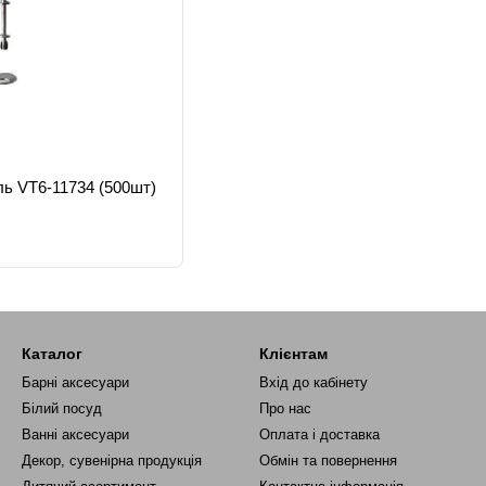
ь VT6-11734 (500шт)
Каталог
Клієнтам
Барні аксесуари
Вхід до кабінету
Білий посуд
Про нас
Ванні аксесуари
Оплата і доставка
Декор, сувенірна продукція
Обмін та повернення