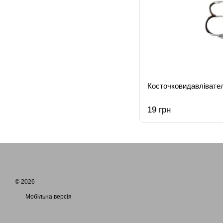
Косточковидавлівател
19 грн
© 2026
Мобільна версія