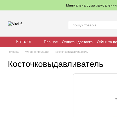
Перейти до основного контенту
Мінімальна сума замовленн
Каталог
Про нас
Оплата і доставка
Обмін та п
Головна
Кухонне приладдя
Косточковыдавливатель
Косточковыдавливатель