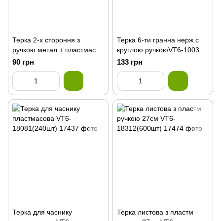
Терка 2-х стороння з
Терка 6-ти гранна нерж.с
ручкою метал + пластмаса
круглою ручкоюVT6-10036
VT6-18079(144шт)
(72шт)
90 грн
133 грн
Терка для часнику
Терка листова з пластм