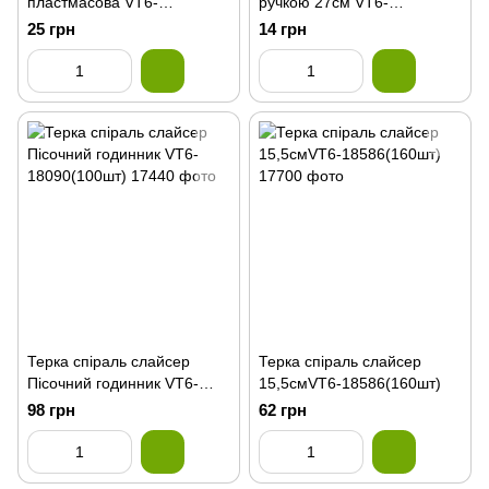
пластмасова VT6-
ручкою 27см VT6-
18081(240шт)
18312(600шт)
25 грн
14 грн
Терка спіраль слайсер
Терка спіраль слайсер
Пісочний годинник VT6-
15,5смVT6-18586(160шт)
18090(100шт)
98 грн
62 грн