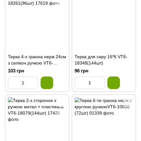
Терка 4-х гранна нерж 24см
Терка для сиру 16*6 VT6-
з силікон.ручкою VT6-
18348(144шт)
18261(96шт)
103 грн
96 грн