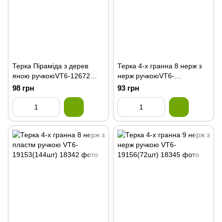
Терка Піраміда з дерев
Терка 4-х гранна 8 нерж з
яною ручкоюVT6-12672
нерж ручкоюVT6-
(72шт)
19155(96шт)
98 грн
93 грн