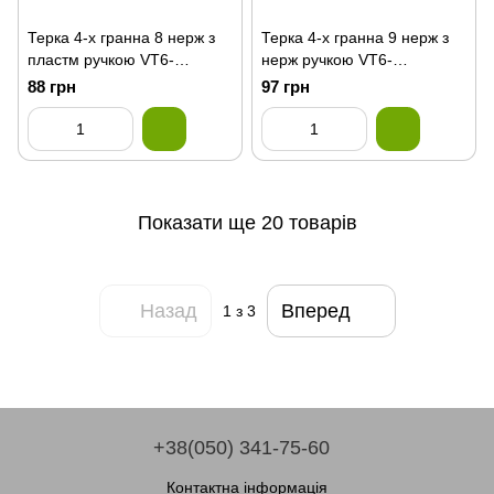
Терка 4-х гранна 8 нерж з
Терка 4-х гранна 9 нерж з
пластм ручкою VT6-
нерж ручкою VT6-
19153(144шт)
19156(72шт)
88 грн
97 грн
Показати ще 20 товарів
Назад
Вперед
1
з 3
+38(050) 341-75-60
Контактна інформація