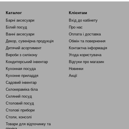
Каталог
Клієнтам
Барні аксесуари
Вхід до кабінету
Білий посуд
Про нас
Ванні аксесуари
Оплата і доставка
Декор, сувенірна продукція
Обмін та повернення
Дитячий асортимент
Контактна інформація
Вироби з силікону
Угода користувача
Кондитерський інвентар
Відгуки про магазин
Кухонная посуда
Новинки
Кухонне приладдя
Акції
Садовий інвентар
Склокераміка біла
Скляний посуд
Столовий посуд
Столові прибори
Столи, консолі
Товари для відпочинку та
пікніка