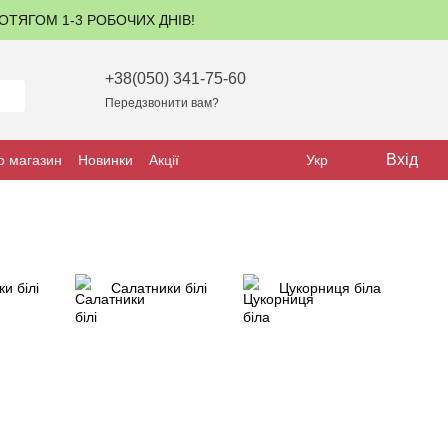
ПРОТЯГОМ 1-3 РОБОЧИХ ДНІВ!
+38(050) 341-75-60
Передзвонити вам?
Вхід
о магазин
Новинки
Акції
Укр
и білі
Салатники білі
Цукорниця біла