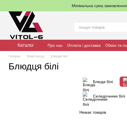
Перейти до основного контенту
Мінімальна сума замовленн
Каталог
Про нас
Оплата і доставка
Обмін та п
Головна
Білий посуд
Блюдця білі
Блюдця білі
Блюда білі
Селедочники білі
Немає товарів