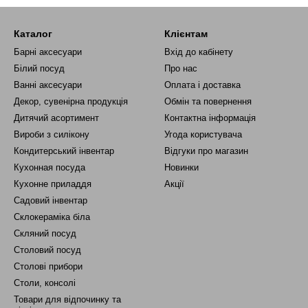
Каталог
Клієнтам
Барні аксесуари
Вхід до кабінету
Білий посуд
Про нас
Ванні аксесуари
Оплата і доставка
Декор, сувенірна продукція
Обмін та повернення
Дитячий асортимент
Контактна інформація
Вироби з силікону
Угода користувача
Кондитерський інвентар
Відгуки про магазин
Кухонная посуда
Новинки
Кухонне приладдя
Акції
Садовий інвентар
Склокераміка біла
Скляний посуд
Столовий посуд
Столові прибори
Столи, консолі
Товари для відпочинку та