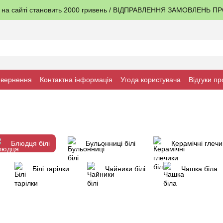
я на сайті становить 2000 гривень / ВІДПРАВЛЕННЯ ЗАМОВЛЕНЬ 
овернення
Контактна інформація
Угода користувача
Відгуки пр
Блюдця білі
Бульонниці білі
Керамічні глечик
Білі тарілки
Чайники білі
Чашка біла