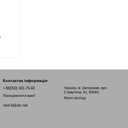
)
Контактна інформація
+38(050) 341-75-60
Україна, м. Запоріжжя, вул.
Славутича, 91, 69069
Передзвонити вам?
Мапа проїзду
vitol-6@ukr.net