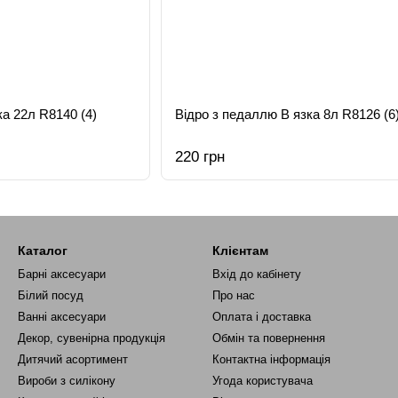
ка 22л R8140 (4)
Відро з педаллю В язка 8л R8126 (6
220 грн
Каталог
Клієнтам
Барні аксесуари
Вхід до кабінету
Білий посуд
Про нас
Ванні аксесуари
Оплата і доставка
Декор, сувенірна продукція
Обмін та повернення
Дитячий асортимент
Контактна інформація
Вироби з силікону
Угода користувача