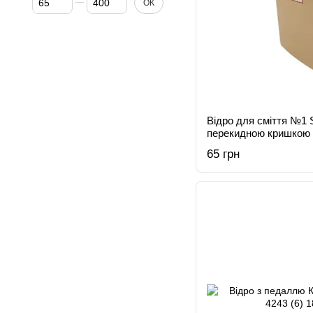
ОК
Відро для сміття №1 S
перекидною кришкою 
65 грн