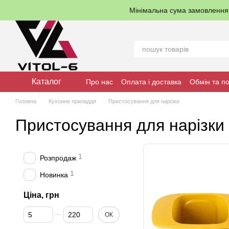
Перейти до основного контенту
Мінімальна сума замовленн
Каталог
Про нас
Оплата і доставка
Обмін та п
Головна
Кухонне приладдя
Пристосування для нарізки
Пристосування для нарізки
1
Розпродаж
1
Новинка
Ціна, грн
Від Ціна, грн
До Ціна, грн
ОК