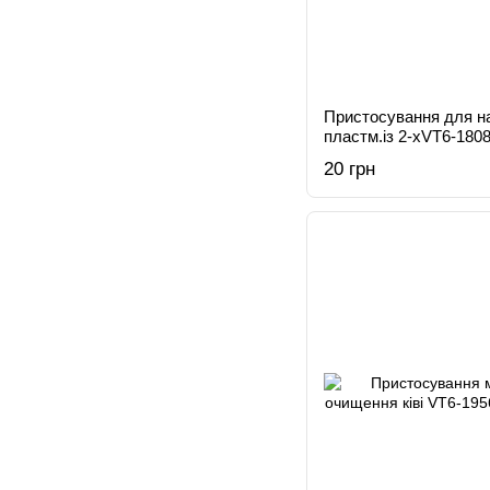
Пристосування для на
пластм.із 2-хVT6-180
20 грн