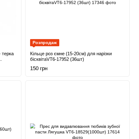
Розпродаж
- терка
Кільце роз ємне (15-20см) для нарізки
бісквітаVT6-17952 (36шт)
150 грн