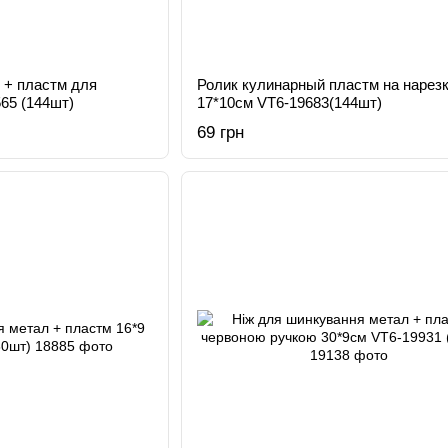
 + пластм для
Ролик кулинарный пластм на нарезк
565 (144шт)
17*10см VT6-19683(144шт)
69 грн