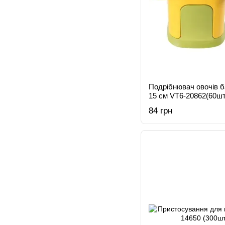
Подрібнювач овочів 
15 см VT6-20862(60шт
84 грн