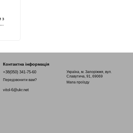
 з
Контактна інформація
+38(050) 341-75-60
Україна, м. Запоріжжя, вул.
Славутича, 91, 69069
Передзвонити вам?
Мапа проїзду
vitol-6@ukr.net