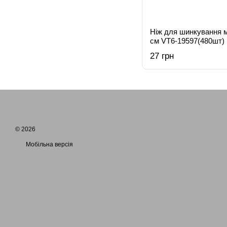
Ніж для шинкування м
см VT6-19597(480шт)
27 грн
© 2026
Мобільна версія