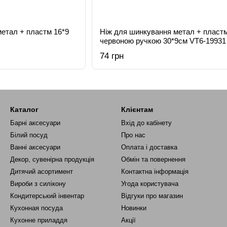
етал + пластм 16*9
Ніж для шинкування метал + пластм
червоною ручкою 30*9см VT6-19931
(144шт)
74 грн
Каталог
Клієнтам
Барні аксесуари
Вхід до кабінету
Білий посуд
Про нас
Ванні аксесуари
Оплата і доставка
Декор, сувенірна продукція
Обмін та повернення
Дитячий асортимент
Контактна інформація
Вироби з силікону
Угода користувача
Кондитерський інвентар
Відгуки про магазин
Кухонная посуда
Новинки
Кухонне приладдя
Акції