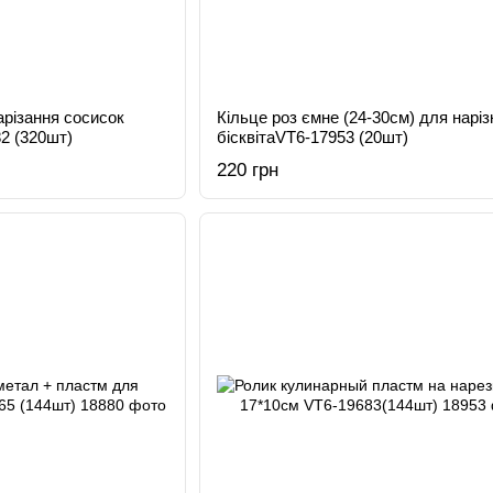
різання сосисок
Кільце роз ємне (24-30см) для наріз
82 (320шт)
бісквітаVT6-17953 (20шт)
220 грн