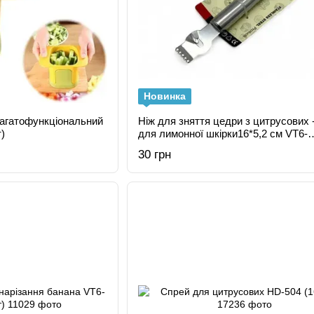
Новинка
багатофункціональний
Ніж для зняття цедри з цитрусових 
)
для лимонної шкірки16*5,2 см VT6-
20883(480шт)
30 грн