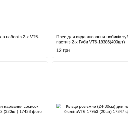
в наборі з 2-х VT6-
Прес для видавлювання тюбиків зу
пасти з 2-х Губи VT6-18386(400шт)
12 грн