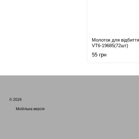
Молоток для відбиття
VT6-19685(72шт)
55 грн
© 2026
Мобільна версія