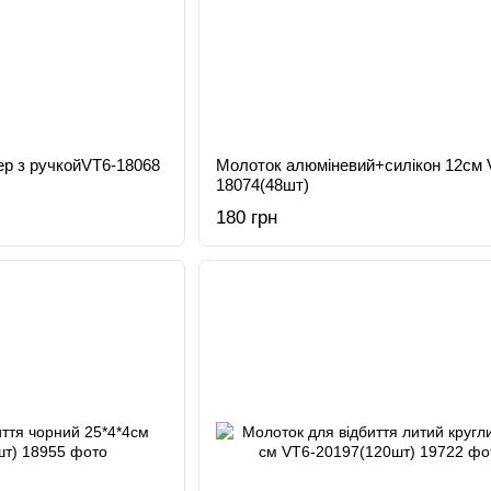
ер з ручкойVT6-18068
Молоток алюміневий+силікон 12см 
18074(48шт)
180 грн