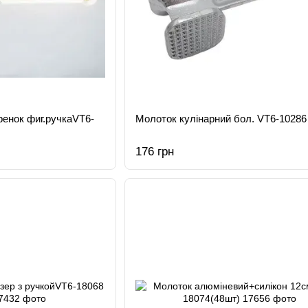
ренок фиг.ручкаVT6-
Молоток кулінарний бол. VT6-10286
176 грн