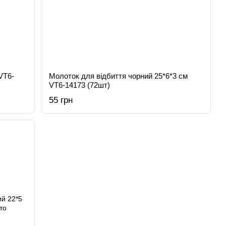
VT6-
Молоток для відбиття чорний 25*6*3 см
VT6-14173 (72шт)
55 грн