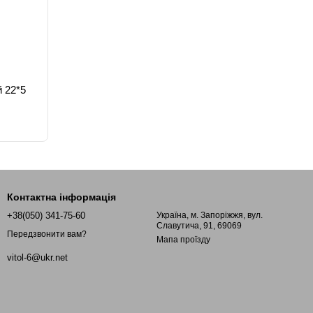
 22*5
Контактна інформація
+38(050) 341-75-60
Україна, м. Запоріжжя, вул.
Славутича, 91, 69069
Передзвонити вам?
Мапа проїзду
vitol-6@ukr.net