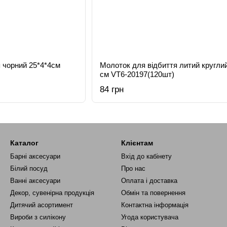
 чорний 25*4*4см
Молоток для відбиття литий круглий
см VT6-20197(120шт)
84 грн
Каталог
Клієнтам
Барні аксесуари
Вхід до кабінету
Білий посуд
Про нас
Ванні аксесуари
Оплата і доставка
Декор, сувенірна продукція
Обмін та повернення
Дитячий асортимент
Контактна інформація
Вироби з силікону
Угода користувача