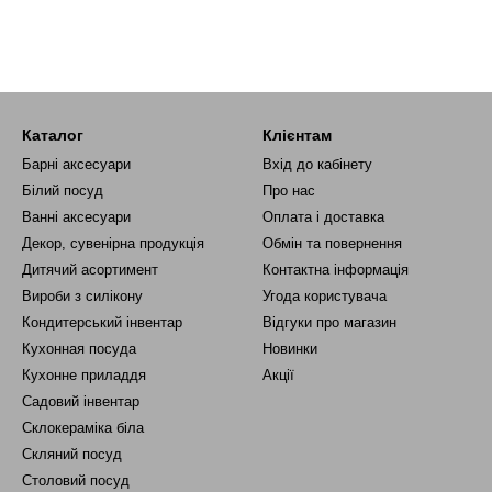
Каталог
Клієнтам
Барні аксесуари
Вхід до кабінету
Білий посуд
Про нас
Ванні аксесуари
Оплата і доставка
Декор, сувенірна продукція
Обмін та повернення
Дитячий асортимент
Контактна інформація
Вироби з силікону
Угода користувача
Кондитерський інвентар
Відгуки про магазин
Кухонная посуда
Новинки
Кухонне приладдя
Акції
Садовий інвентар
Склокераміка біла
Скляний посуд
Столовий посуд