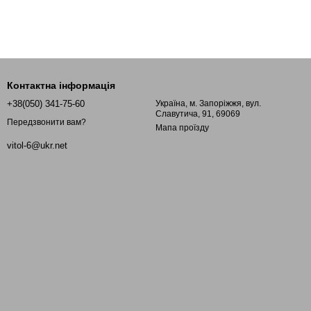
Контактна інформація
+38(050) 341-75-60
Україна, м. Запоріжжя, вул.
Славутича, 91, 69069
Передзвонити вам?
Мапа проїзду
vitol-6@ukr.net