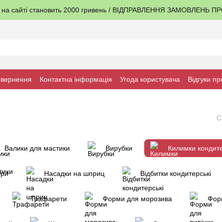
я на сайті становить 2000 гривень / ВІДПРАВЛЕННЯ ЗАМОВЛЕНЬ 
овернення
Контактна інформація
Угода користувача
Відгуки пр
С
Валики для мастики
Вирубки
Килимки кондите
ори
Насадки на шприц
Відбитки кондитерські
Трафарети
Форми для морозива
Форм