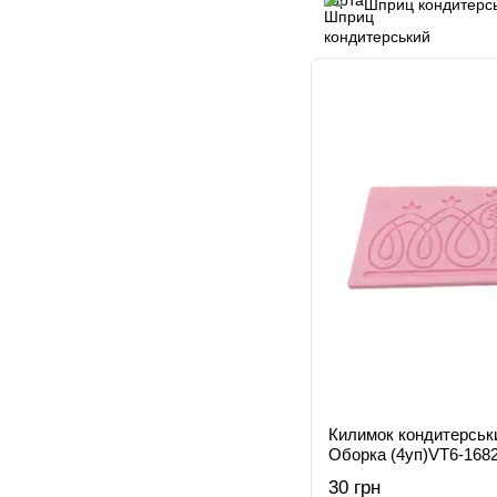
Шприц кондитерс
Килимок кондитерськи
Оборка (4уп)VT6-168
30 грн