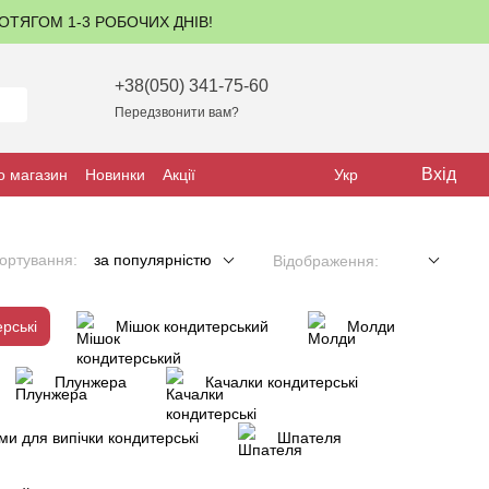
ПРОТЯГОМ 1-3 РОБОЧИХ ДНІВ!
+38(050) 341-75-60
Передзвонити вам?
Вхід
о магазин
Новинки
Акції
Укр
ортування:
за популярністю
Відображення:
рські
Мішок кондитерський
Молди
Плунжера
Качалки кондитерські
и для випічки кондитерські
Шпателя