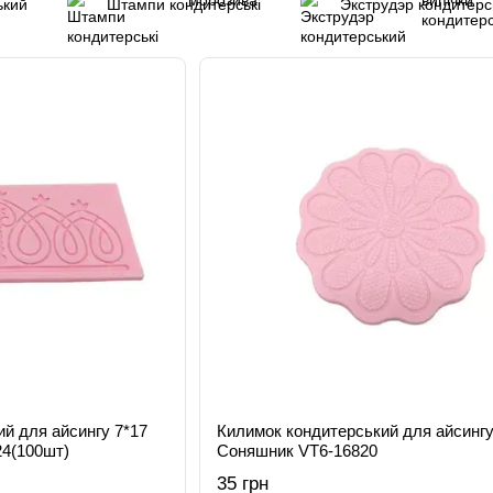
ький
Штампи кондитерські
Экструдэр кондитерс
й для айсингу 7*17
Килимок кондитерський для айсингу
24(100шт)
Соняшник VT6-16820
35 грн