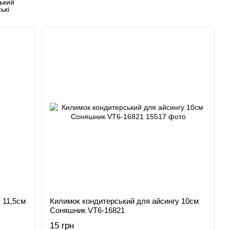
ький
 11,5см
Килимок кондитерський для айсингу 10см
Соняшник VT6-16821
15 грн