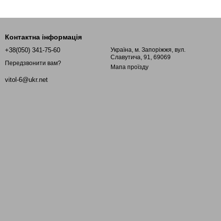
Контактна інформація
+38(050) 341-75-60
Україна, м. Запоріжжя, вул.
Славутича, 91, 69069
Передзвонити вам?
Мапа проїзду
vitol-6@ukr.net