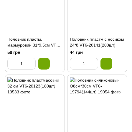
Половник пластм.
Половник пластм с носиком
мармуровий 31*9,5см VT6-
24*8 VT6-20141(200шт)
19918(144шт)
58 грн
44 грн