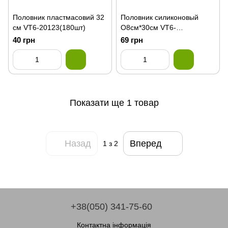
Половник пластмасовий 32
Половник силиконовый
см VT6-20123(180шт)
О8см*30см VT6-
19794(144шт)
40 грн
69 грн
Показати ще 1 товар
Назад
Вперед
1
з 2
+38(050) 341-75-60
Контактна інформація