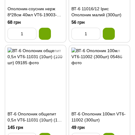
Ополоник-соусник нерж
ВТ-6 11016/12 Iрис
8*28см 40мл VT6-19003-
Ополоник малий (300шт)
1(240шт)
68 грн
56 грн
ВТ-6 Ополоник общепит
ВТ-6 Ополоник 100мл VT6-
0,5л VT6-11031 (10шт) (100
11002 (300шт)
шт)
145 грн
49 грн