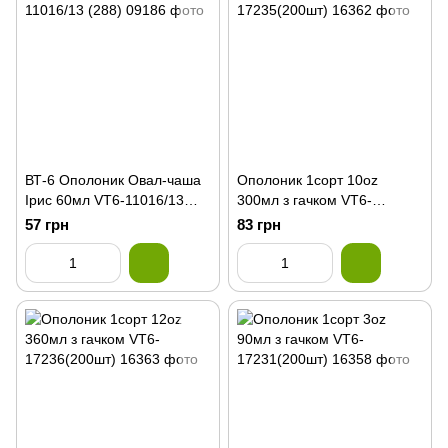
ВТ-6 Ополоник Овал-чаша
Ополоник 1сорт 10oz
Ірис 60мл VT6-11016/13
300мл з гачком VT6-
(288)
17235(200шт)
57 грн
83 грн