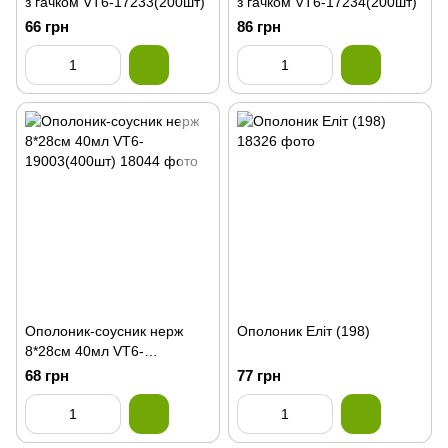
з гачком VT6-17233(200шт)
з гачком VT6-17234(200шт)
66 грн
86 грн
Ополоник-соусник нерж
Ополоник Еліт (198)
8*28см 40мл VT6-
19003(400шт)
68 грн
77 грн