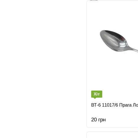
Хіт
ВТ-6 11017/6 Прага Ло
20 грн