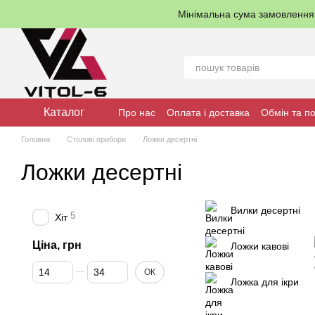
Перейти до основного контенту
Мінімальна сума замовленн
Каталог
Про нас
Оплата і доставка
Обмін та п
Головна
Столові прибори
Ложки десертні
Ложки десертні
Вилки десертні
5
Хіт
Ціна, грн
Ложки кавові
Від Ціна, грн
До Ціна, грн
ОК
Ложка для ікри