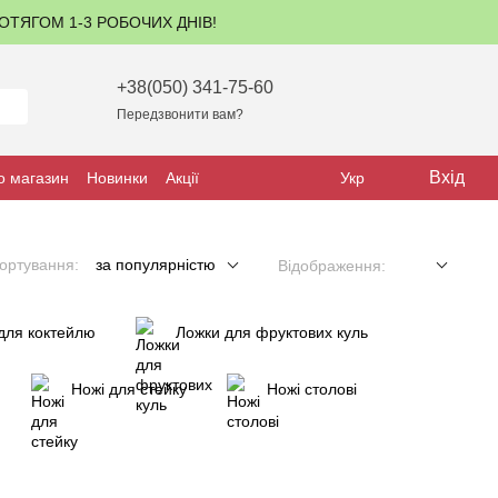
ПРОТЯГОМ 1-3 РОБОЧИХ ДНІВ!
+38(050) 341-75-60
Передзвонити вам?
Вхід
о магазин
Новинки
Акції
Укр
ортування:
за популярністю
Відображення:
для коктейлю
Ложки для фруктових куль
Ножі для стейку
Ножі столові