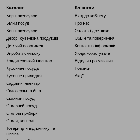
Каталог
Клієнтам
Барні аксесуари
Вхід до кабінету
Білий посуд
Про нас
Ванні аксесуари
Оплата і доставка
Декор, сувенірна продукція
Обмін та повернення
Дитячий асортимент
Контактна інформація
Вироби з силікону
Угода користувача
Кондитерський інвентар
Відгуки про магазин
Кухонная посуда
Новинки
Кухонне приладдя
Акції
Садовий інвентар
Склокераміка біла
Скляний посуд
Столовий посуд
Столові прибори
Столи, консолі
Товари для відпочинку та
пікніка