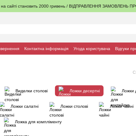
я на сайті становить 2000 гривень / ВІДПРАВЛЕННЯ ЗАМОВЛЕНЬ 
овернення
Контактна інформація
Угода користувача
Відгуки пр
С
Виделки столові
Ложки десертні
Ложки 
Ложки салатні
Ложки столові
Ложки чайні
Ложка для компліменту