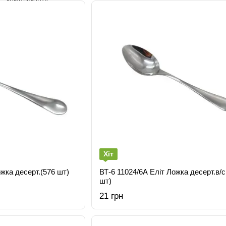
Хіт
жка десерт.(576 шт)
ВТ-6 11024/6А Еліт Ложка десерт.в/с
шт)
21 грн