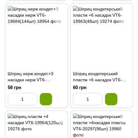
Шприц нерж кондит.+3
Шприц кондитерський
насадки нерж VT6-
пластм +6 насадок VT6-
19684(144шт)
19963(48шт)
58 грн
60 грн