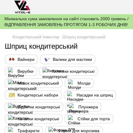
Мінімальна сума замовлення на сайті становить 2000 гривень /
ВІДПРАВЛЕННЯ ЗАМОВЛЕНЬ ПРОТЯГОМ 1-3 РОБОЧИХ ДНІВ!
Кондитерський інвентар
Шприц кондитерський
Шприц кондитерський
Вайнери
Валики для мастики
Вирубки
Килимки кондитерські
Мішок кондитерський
Молди
Кондитерські набори
Насадки на шприц
Відбитки кондитерські
Плунжера
Качалки кондитерські
Стійки для торта
Трафарети
Форми для морозива