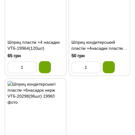
Шприц пластм +4 насадки
Шприц кондитерський
VT6-19964(120шт)
пластм +4насадки пластм
VT6-20297(96шт)
65 грн
50 грн