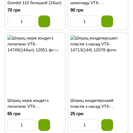
Gondol 110 большой (24шт)
шоколаду VT6-
17855(100шт)
70 грн
90 грн
Шприц нерж кондит.з
Шприц кондитерський
лопаткою VT6-
пластм з насад VT6-
14749(144шт)
14713(144)
65 грн
25 грн