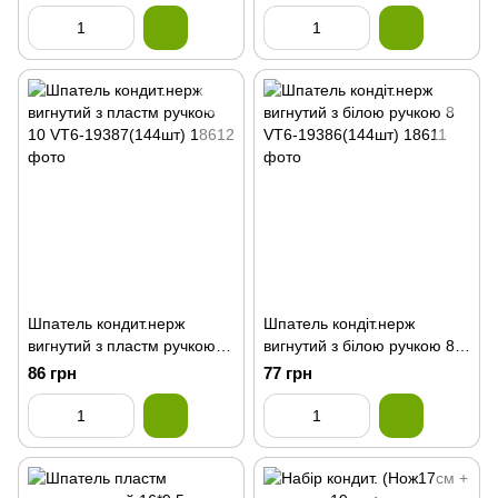
Шпатель кондит.нерж
Шпатель кондіт.нерж
вигнутий з пластм ручкою
вигнутий з білою ручкою 8
10 VT6-19387(144шт)
VT6-19386(144шт)
86 грн
77 грн