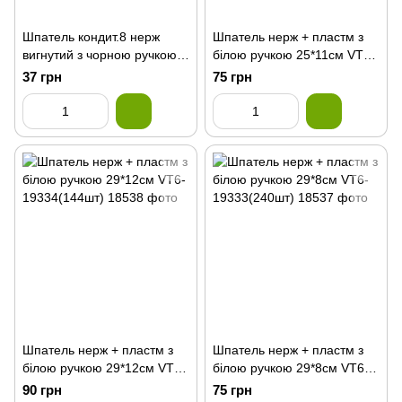
Шпатель кондит.8 нерж
Шпатель нерж + пластм з
вигнутий з чорною ручкою
білою ручкою 25*11см VT6-
VT6-19177(240шт)
19332(240шт)
37 грн
75 грн
Шпатель нерж + пластм з
Шпатель нерж + пластм з
білою ручкою 29*12см VT6-
білою ручкою 29*8см VT6-
19334(144шт)
19333(240шт)
90 грн
75 грн