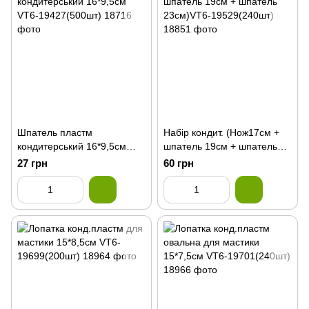
Шпатель пластм
Набір кондит. (Нож17см +
кондитерський 16*9,5см
шпатель 19см + шпатель
VT6-19427(500шт)
23см)VT6-19529(240шт)
27 грн
60 грн