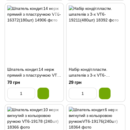
Шпатель кондит.14 нерж
Набір кондіт.пластм.
прямий з пласт.ручкою VT6-
шпателів з 3-х VT6-
16372(180шт)
19211(480шт)
70 грн
29 грн