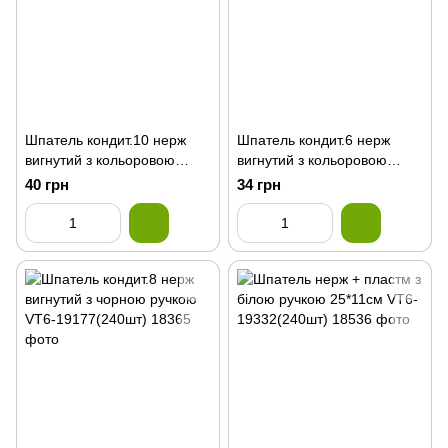
Шпатель кондит.10 нерж
Шпатель кондит.6 нерж
вигнутий з кольоровою
вигнутий з кольоровою
ручкою VT6-19178 (240шт)
ручкоюVT6-19176(240шт)
40 грн
34 грн