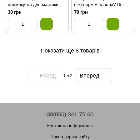
прямокутна для мастики
ніж) нерж + пластмVT6-
16*8см VT6-19700(200шт)
19549(144шт)
30 грн
70 грн
Показати ще 8 товарів
Назад
Вперед
1
з 2
+38(050) 341-75-60
Контактна інформація
Повна версія сайту