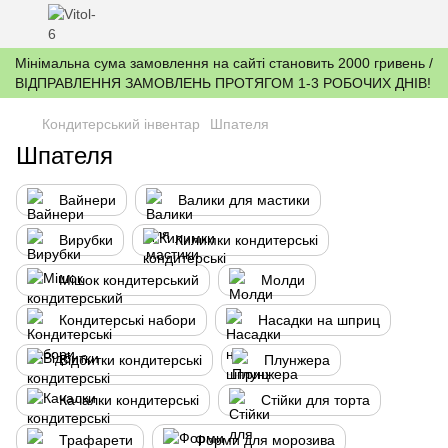
Мінімальна сума замовлення на сайті становить 2000 гривень /
ВІДПРАВЛЕННЯ ЗАМОВЛЕНЬ ПРОТЯГОМ 1-3 РОБОЧИХ ДНІВ!
Кондитерський інвентар
Шпателя
Шпателя
Вайнери
Валики для мастики
Вирубки
Килимки кондитерські
Мішок кондитерський
Молди
Кондитерські набори
Насадки на шприц
Відбитки кондитерські
Плунжера
Качалки кондитерські
Стійки для торта
Трафарети
Форми для морозива