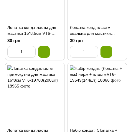
Лопатка конд.пластм для
Лопатка конд.пластм
мастики 15*8,5см VT6-
овальна для мастики
19699(200шт)
15*7,5см VT6-19701(240шт)
30 грн
30 грн
Лопатка конд.пластм
Набір кондит. (Лопатка +