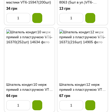
мастики VT6-15947(200шт)
8063 (5шт в уп.)VT6-
15968(1200)
34 грн
13 грн
Шпатель кондит.10 нерж
Шпатель кондит.12 нерж
прямий з пласт.ручкою VT6-
прямий з пласт.ручкою VT6-
16370(252шт)
16371(216шт)
64 грн
67 грн