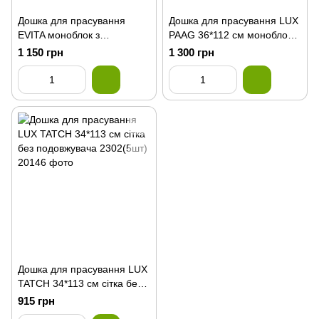
Дошка для прасування
Дошка для прасування LUX
EVITA моноблок з
PAAG 36*112 см моноблок
подовжувачем 2201(5шт)
без подовжувача 2301(5шт)
1 150 грн
1 300 грн
Дошка для прасування LUX
TATCH 34*113 см сітка без
подовжувача 2302(5шт)
915 грн