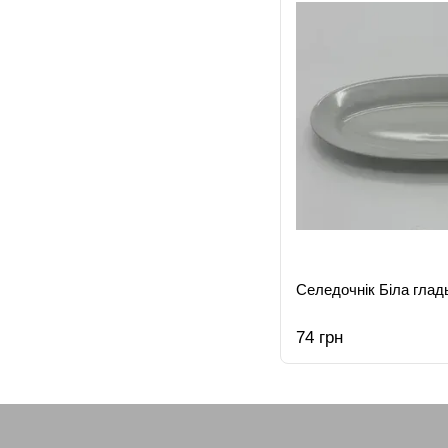
Селедочнік Біла гладь
74 грн