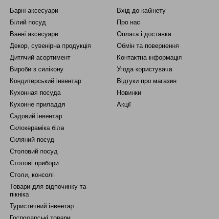
Барні аксесуари
Вхід до кабінету
Білий посуд
Про нас
Ванні аксесуари
Оплата і доставка
Декор, сувенірна продукція
Обмін та повернення
Дитячий асортимент
Контактна інформація
Вироби з силікону
Угода користувача
Кондитерський інвентар
Відгуки про магазин
Кухонная посуда
Новинки
Кухонне приладдя
Акції
Садовий інвентар
Склокераміка біла
Скляний посуд
Столовий посуд
Столові прибори
Столи, консолі
Товари для відпочинку та
пікніка
Туристичний інвентар
Господарські товари