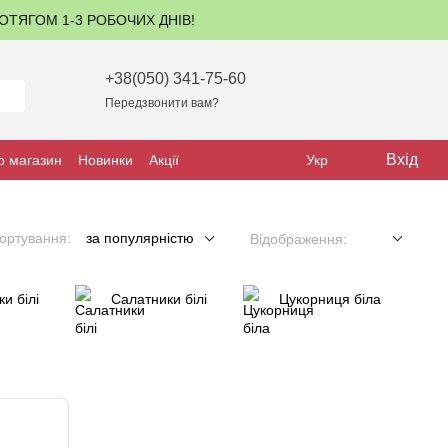
ПРОТЯГОМ 1-3 РОБОЧИХ ДНІВ!
+38(050) 341-75-60
Передзвонити вам?
Вхід
о магазин
Новинки
Акції
Укр
ортування:
за популярністю
Відображення:
и білі
Салатники білі
Цукорниця біла