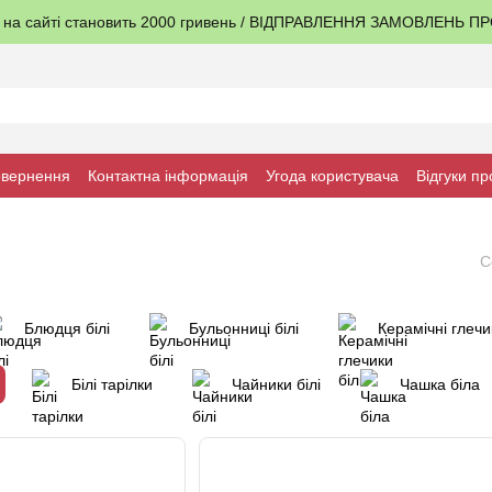
я на сайті становить 2000 гривень / ВІДПРАВЛЕННЯ ЗАМОВЛЕНЬ 
овернення
Контактна інформація
Угода користувача
Відгуки пр
С
Блюдця білі
Бульонниці білі
Керамічні глечик
Білі тарілки
Чайники білі
Чашка біла