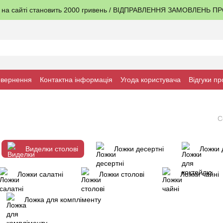
я на сайті становить 2000 гривень / ВІДПРАВЛЕННЯ ЗАМОВЛЕНЬ 
овернення
Контактна інформація
Угода користувача
Відгуки пр
С
Виделки столові
Ложки десертні
Ложки 
Ложки салатні
Ложки столові
Ложки чайні
Ложка для компліменту