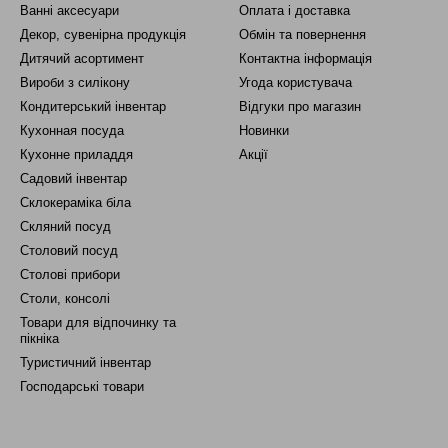
Ванні аксесуари
Оплата і доставка
Декор, сувенірна продукція
Обмін та повернення
Дитячий асортимент
Контактна інформація
Вироби з силікону
Угода користувача
Кондитерський інвентар
Відгуки про магазин
Кухонная посуда
Новинки
Кухонне приладдя
Акції
Садовий інвентар
Склокераміка біла
Скляний посуд
Столовий посуд
Столові прибори
Столи, консолі
Товари для відпочинку та
пікніка
Туристичний інвентар
Господарські товари