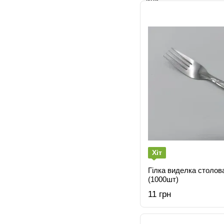
Хіт
Гілка виделка столов
(1000шт)
11 грн