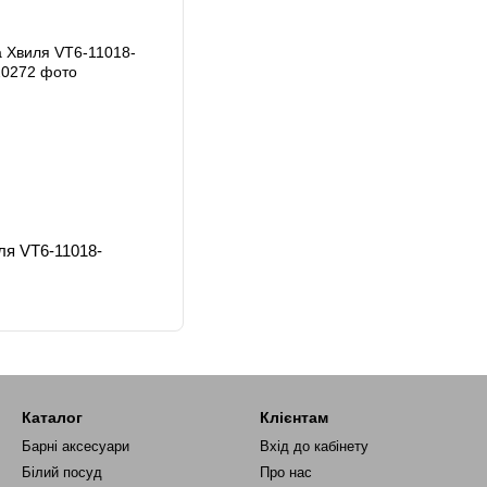
ля VT6-11018-
Каталог
Клієнтам
Барні аксесуари
Вхід до кабінету
Білий посуд
Про нас