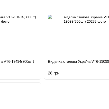
га VT6-19494(300шт)
Виделка столова Україна VT6-19099
28 грн