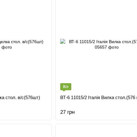
Хіт
ка стол. в/с(576шт)
ВТ-6 11015/2 Італiя Вилка стол.(576
27 грн