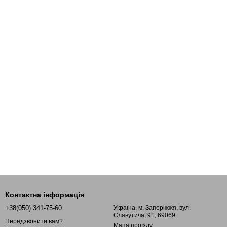
Контактна інформація
+38(050) 341-75-60
Україна, м. Запоріжжя, вул.
Славутича, 91, 69069
Передзвонити вам?
Мапа проїзду