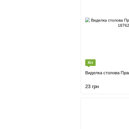
Хіт
Виделка столова Пра
23 грн