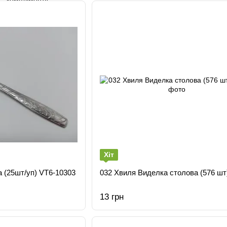
Хіт
а (25шт/уп) VT6-10303
032 Хвиля Виделка столова (576 шт
13 грн