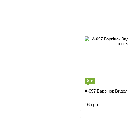
Хіт
А-097 Барвiнок Видел
16 грн