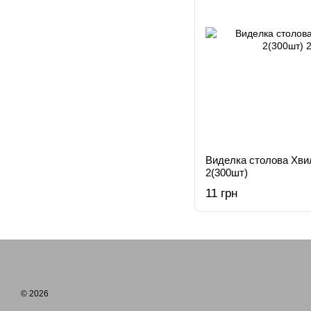
Виделка столова Хви
2(300шт)
11 грн
© 2026