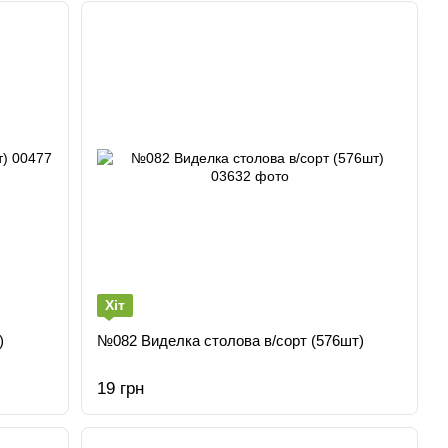
Хіт
)
№082 Виделка столова в/сорт (576шт)
19 грн