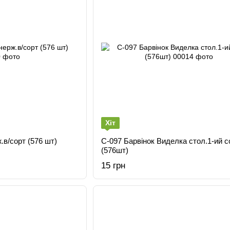
Хіт
.в/сорт (576 шт)
С-097 Барвінок Виделка стол.1-ий с
(576шт)
15 грн