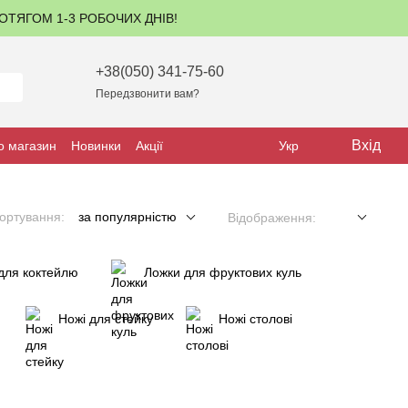
ПРОТЯГОМ 1-3 РОБОЧИХ ДНІВ!
+38(050) 341-75-60
Передзвонити вам?
Вхід
о магазин
Новинки
Акції
Укр
ортування:
за популярністю
Відображення:
для коктейлю
Ложки для фруктових куль
Ножі для стейку
Ножі столові