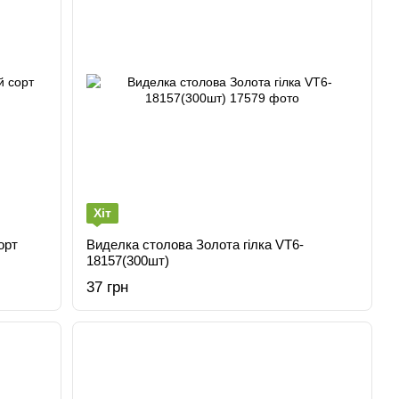
Хіт
орт
Виделка столова Золота гілка VT6-
18157(300шт)
37 грн