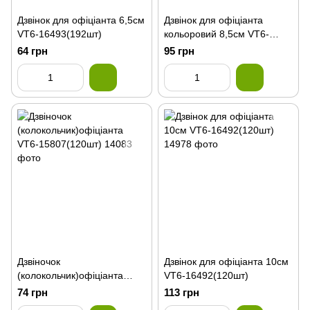
Дзвінок для офіціанта 6,5см
Дзвінок для офіціанта
VT6-16493(192шт)
кольоровий 8,5см VT6-
16494(120шт)
64 грн
95 грн
Дзвіночок
Дзвінок для офіціанта 10см
(колокольчик)офіціанта
VT6-16492(120шт)
VT6-15807(120шт)
74 грн
113 грн