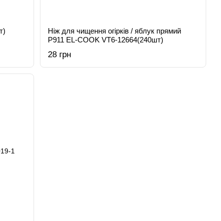
т)
Ніж для чищення огірків / яблук прямий
Р911 EL-COOK VT6-12664(240шт)
28 грн