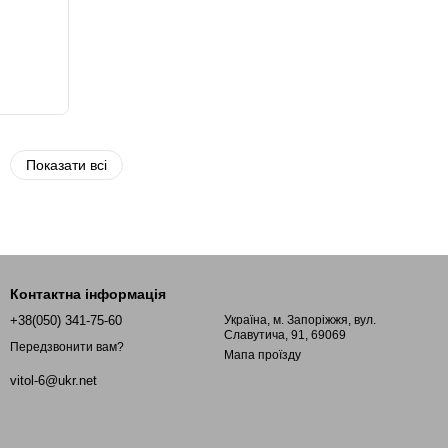
Показати всі
Контактна інформація
+38(050) 341-75-60
Україна, м. Запоріжжя, вул.
Славутича, 91, 69069
Передзвонити вам?
Мапа проїзду
vitol-6@ukr.net