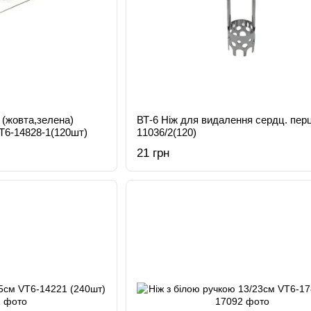
жовта,зелена)
ВТ-6 Ніж для видалення сердц. пер
T6-14828-1(120шт)
11036/2(120)
21 грн