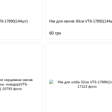
T6-17890(144шт)
Ніж для овочів 30см VT6-17892(144
60 грн