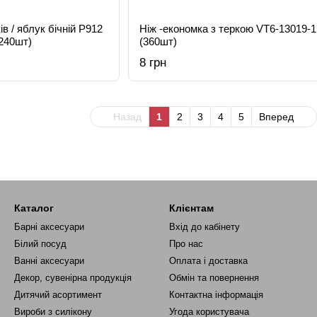
в / яблук бічній Р912
Ніж -економка з теркою VT6-13019-1
240шт)
(360шт)
8 грн
Назад
1
2
3
4
5
Вперед
Каталог
Клієнтам
Барні аксесуари
Вхід до кабінету
Білий посуд
Про нас
Ванні аксесуари
Оплата і доставка
Декор, сувенірна продукція
Обмін та повернення
Дитячий асортимент
Контактна інформація
Вироби з силікону
Угода користувача