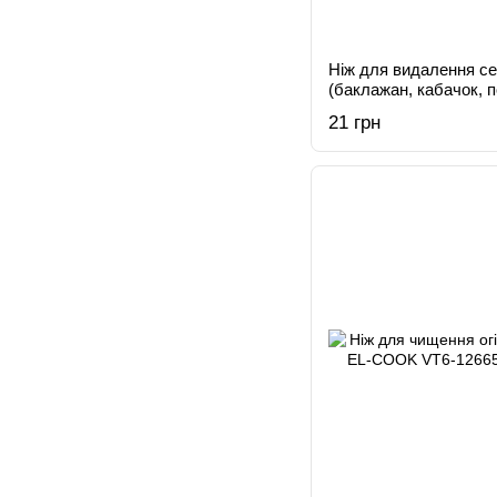
Ніж для видалення се
(баклажан, кабачок, 
14063(480шт)
21 грн