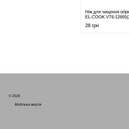
Ніж для чищення огіркі
EL-COOK VT6-12665(
28 грн
© 2026
Мобільна версія