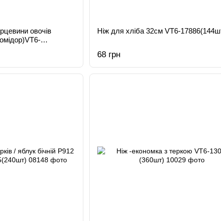
рцевини овочів
Ніж для хліба 32см VT6-17886(144ш
помідор)VT6-
68 грн