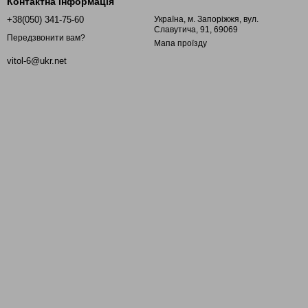
Контактна інформація
+38(050) 341-75-60
Україна, м. Запоріжжя, вул.
Славутича, 91, 69069
Передзвонити вам?
Мапа проїзду
vitol-6@ukr.net