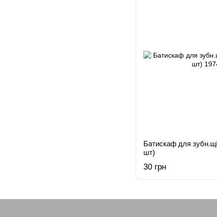
Батискаф для зубн.щiт
шт)
30 грн