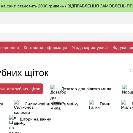
я на сайті становить 2000 гривень / ВІДПРАВЛЕННЯ ЗАМОВЛЕНЬ 
овернення
Контактна інформація
Угода користувача
Відгуки пр
убних щіток
С
вки для зубних щіток
Дозатор для рідкого мила
ої
Силіконові килимки в мийку
Гачки
Штори на ванну