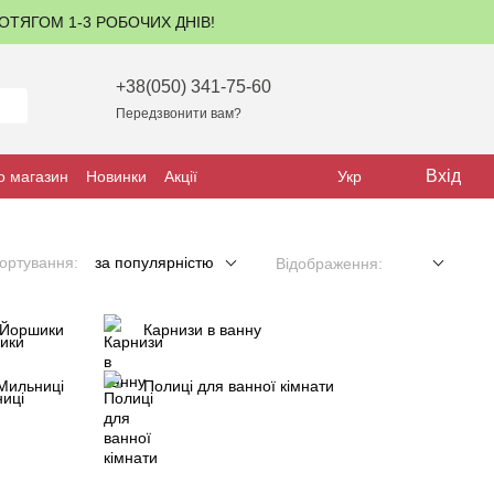
ПРОТЯГОМ 1-3 РОБОЧИХ ДНІВ!
+38(050) 341-75-60
Передзвонити вам?
Вхід
о магазин
Новинки
Акції
Укр
ортування:
за популярністю
Відображення:
Йоршики
Карнизи в ванну
Мильниці
Полиці для ванної кімнати