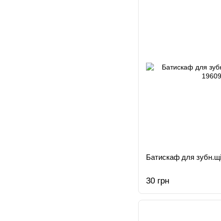
Батискаф для зубн.щi
30 грн