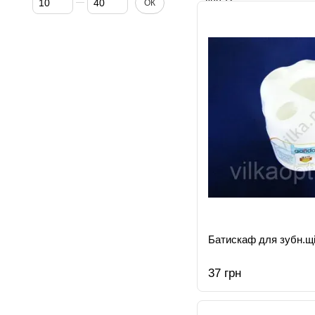
ОК
Батискаф для зубн.щi
37 грн