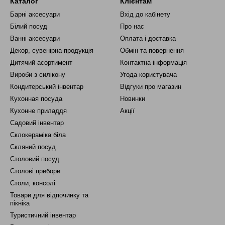
Каталог
Клієнтам
Барні аксесуари
Вхід до кабінету
Білий посуд
Про нас
Ванні аксесуари
Оплата і доставка
Декор, сувенірна продукція
Обмін та повернення
Дитячий асортимент
Контактна інформація
Вироби з силікону
Угода користувача
Кондитерський інвентар
Відгуки про магазин
Кухонная посуда
Новинки
Кухонне приладдя
Акції
Садовий інвентар
Склокераміка біла
Скляний посуд
Столовий посуд
Столові прибори
Столи, консолі
Товари для відпочинку та
пікніка
Туристичний інвентар