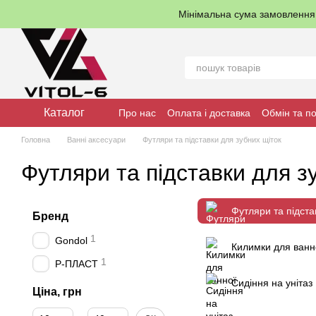
Перейти до основного контенту
Мінімальна сума замовленн
Каталог
Про нас
Оплата і доставка
Обмін та п
Головна
Ванні аксесуари
Футляри та підставки для зубних щіток
Футляри та підставки для з
Футляри та підста
Бренд
1
Gondol
Килимки для ванн
1
Р-ПЛАСТ
Сидіння на унітаз
Ціна, грн
Від Ціна, грн
До Ціна, грн