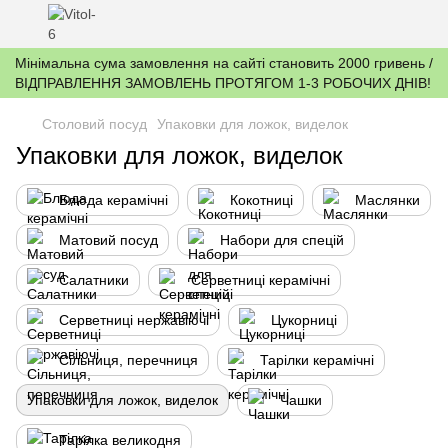
Мінімальна сума замовлення на сайті становить 2000 гривень /
ВІДПРАВЛЕННЯ ЗАМОВЛЕНЬ ПРОТЯГОМ 1-3 РОБОЧИХ ДНІВ!
Столовий посуд
Упаковки для ложок, виделок
Упаковки для ложок, виделок
Блюда керамічні
Кокотниці
Маслянки
Матовий посуд
Набори для спецій
Салатники
Серветниці керамічні
Серветниці нержавіючі
Цукорниці
Сільниця, перечниця
Тарілки керамічні
Упаковки для ложок, виделок
Чашки
Тарілка великодня