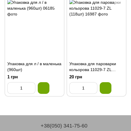
Упаковка для л / в маленька
Упаковка для пароварки
(960шт)
кольорова 11029-7 ZL
(118шт)
1 грн
20 грн
+38(050) 341-75-60