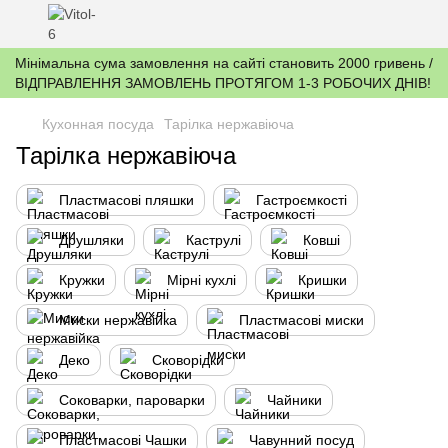
Мінімальна сума замовлення на сайті становить 2000 гривень /
ВІДПРАВЛЕННЯ ЗАМОВЛЕНЬ ПРОТЯГОМ 1-3 РОБОЧИХ ДНІВ!
Кухонная посуда
Тарілка нержавіюча
Тарілка нержавіюча
Пластмасові пляшки
Гастроємкості
Друшляки
Каструлі
Ковші
Кружки
Мірні кухлі
Кришки
Миски нержавійка
Пластмасові миски
Деко
Сковорідки
Соковарки, пароварки
Чайники
Пластмасові Чашки
Чавунний посуд