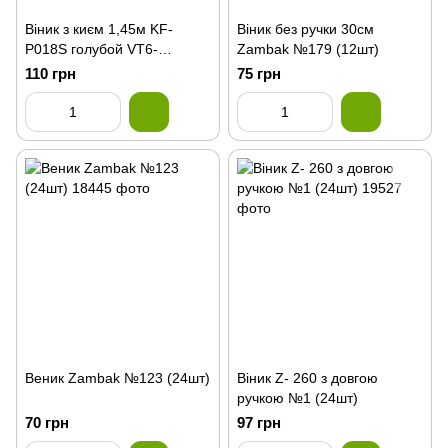
Вiник з києм 1,45м KF-
Вiник без ручки 30см
P018S голубой VT6-
Zambak №179 (12шт)
12570(20шт
110 грн
75 грн
Веник Zambak №123 (24шт)
Вiник Z- 260 з довгою
ручкою №1 (24шт)
70 грн
97 грн