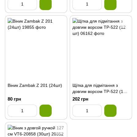
Віник Zambak Z 201 (24шт)
Щітка для підмітання з
довгим ворсом ТР-522 (12
шт)
80 грн
202 грн