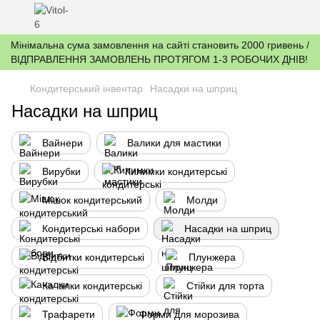
Мінімальна сума замовлення на сайті становить 2000 гривень /
ВІДПРАВЛЕННЯ ЗАМОВЛЕНЬ ПРОТЯГОМ 1-3 РОБОЧИХ ДНІВ!
Кондитерський інвентар
Насадки на шприц
Насадки на шприц
Вайнери
Валики для мастики
Вирубки
Килимки кондитерські
Мішок кондитерський
Молди
Кондитерські набори
Насадки на шприц
Відбитки кондитерські
Плунжера
Качалки кондитерські
Стійки для торта
Трафарети
Форми для морозива