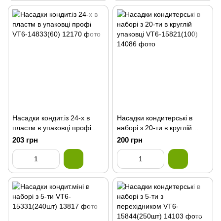
Насадки кондит.із 24-х в
Насадки кондитерські в
пластм в упаковці профi
наборі з 20-ти в круглій
VT6-14833(60)
упаковці VT6-15821(100)
203 грн
200 грн