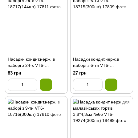
Насадки кондит.нерж. в
Насадки кондит.нерж.в
наборі з 24-х VT6-
наборі з 6-ти VT6-
18717(144шт)
18715(300шт)
83 грн
27 грн