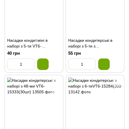
Насадки кондит.міні в
Насадки кондитерські в
наборі з 5-ти VT6-
наборі з 5-ти з
15331(240шт)
перехідником VT6-
40 грн
55 грн
15844(250шт)