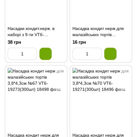
Насадки кондит.нерж. в
Насадка кондит нерж для
наборі з 9-ти VT6-
малазійських тортів
18716(300шт)
3,8*4,3см №66 VT6-
38 грн
16 грн
19274(300шт)
Насадка кондит нерж для
Насадка кондит нерж для