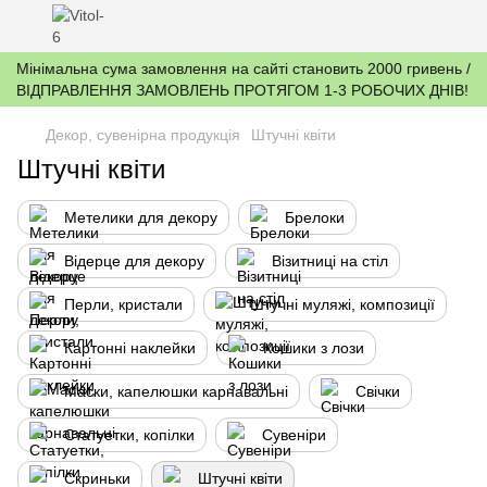
Мінімальна сума замовлення на сайті становить 2000 гривень /
ВІДПРАВЛЕННЯ ЗАМОВЛЕНЬ ПРОТЯГОМ 1-3 РОБОЧИХ ДНІВ!
Декор, сувенірна продукція
Штучні квіти
Штучні квіти
Метелики для декору
Брелоки
Відерце для декору
Візитниці на стіл
Перли, кристали
Штучні муляжі, композиції
Картонні наклейки
Кошики з лози
Маски, капелюшки карнавальні
Свічки
Статуетки, копілки
Сувеніри
Скриньки
Штучні квіти