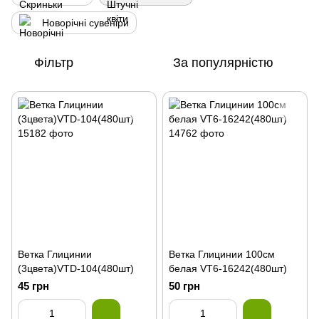
Новорічні сувеніри
Фільтр
За популярністю
Ветка Глицинии
Ветка Глицинии 100см
(3цвета)VTD-104(480шт)
белая VT6-16242(480шт)
45 грн
50 грн