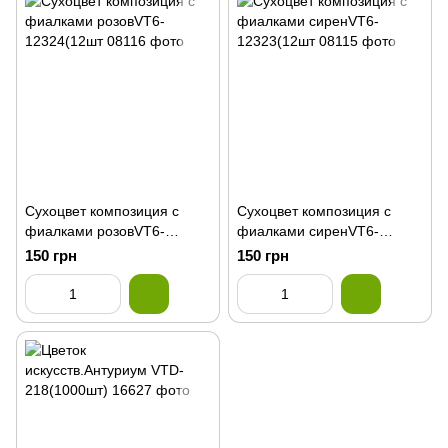
Сухоцвет композиция с
Сухоцвет композиция с
фиалками розовVT6-
фиалками сиренVT6-
12324(12шт
12323(12шт
150 грн
150 грн