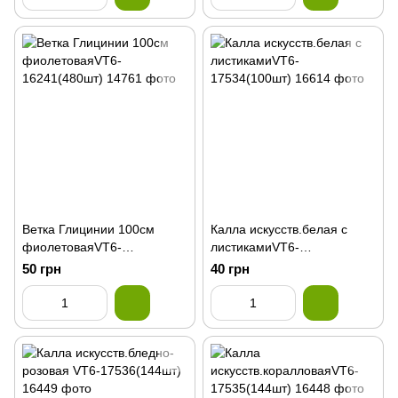
Ветка Глицинии 100см
Калла искусств.белая с
фиолетоваяVT6-
листикамиVT6-
16241(480шт)
17534(100шт)
50 грн
40 грн