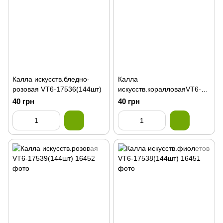
Калла искусств.бледно-
Калла
розовая VT6-17536(144шт)
искусств.коралловаяVT6-
17535(144шт)
40 грн
40 грн