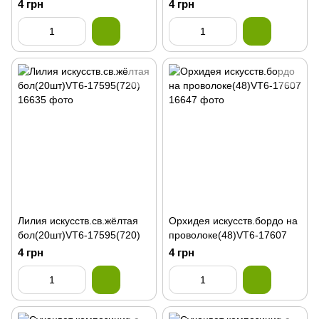
4 грн
4 грн
Лилия искусств.св.жёлтая
Орхидея искусств.бордо на
бол(20шт)VT6-17595(720)
проволоке(48)VT6-17607
4 грн
4 грн