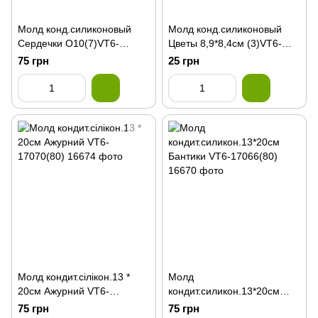
Молд конд.силиконовый
Молд конд.силиконовый
Сердечки О10(7)VT6-
Цветы 8,9*8,4см (3)VT6-
16886(100
16902
75 грн
25 грн
Молд кондит.сілікон.13 *
Молд
20см Ажурний VT6-
кондит.силикон.13*20см
17070(80)
Бантики VT6-17066(80)
75 грн
75 грн