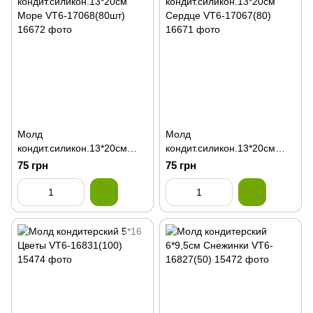
Молд
Молд
кондит.силикон.13*20см
кондит.силикон.13*20см
Море VT6-17068(80шт)
Сердце VT6-17067(80)
75 грн
75 грн