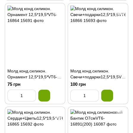
Молд конд.силикон.
Молд конд.силикон.
Орнамент 12,5*19,5*VT6-
Свечи+подарки12,5*19,5VT
16864
6-16866
75 грн
100 грн