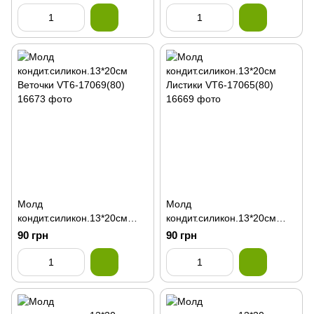
Молд
Молд
кондит.силикон.13*20см
кондит.силикон.13*20см
Веточки VT6-17069(80)
Листики VT6-17065(80)
90 грн
90 грн