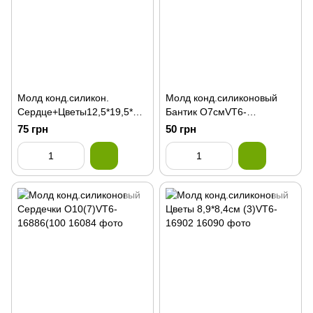
Молд конд.силикон.
Молд конд.силиконовый
Сердце+Цветы12,5*19,5*VT
Бантик О7смVT6-
6-16865
16891(200)
75 грн
50 грн