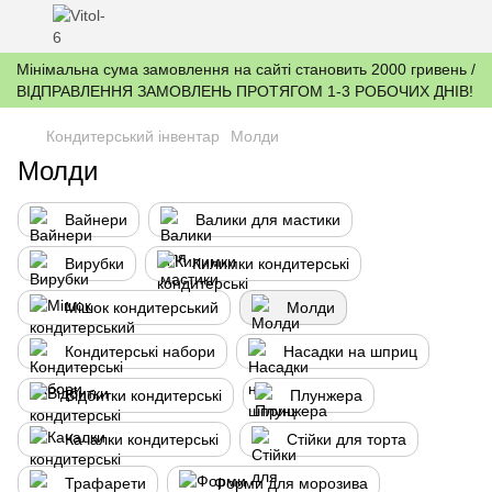
Мінімальна сума замовлення на сайті становить 2000 гривень /
ВІДПРАВЛЕННЯ ЗАМОВЛЕНЬ ПРОТЯГОМ 1-3 РОБОЧИХ ДНІВ!
Кондитерський інвентар
Молди
Молди
Вайнери
Валики для мастики
Вирубки
Килимки кондитерські
Мішок кондитерський
Молди
Кондитерські набори
Насадки на шприц
Відбитки кондитерські
Плунжера
Качалки кондитерські
Стійки для торта
Трафарети
Форми для морозива