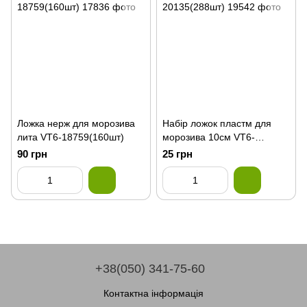
Ложка нерж для морозива
Набір ложок пластм для
лита VT6-18759(160шт)
морозива 10см VT6-
20135(288шт)
90 грн
25 грн
+38(050) 341-75-60
Контактна інформація