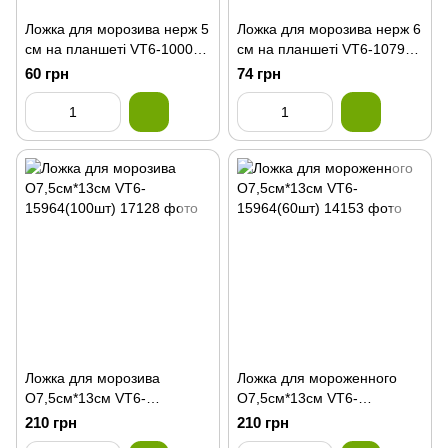
Ложка для морозива нерж 5
Ложка для морозива нерж 6
см на планшеті VT6-10004
см на планшеті VT6-10796
(100 шт)
(144шт)
60 грн
74 грн
Ложка для морозива
Ложка для мороженного
О7,5см*13см VT6-
О7,5см*13см VT6-
15964(100шт)
15964(60шт)
210 грн
210 грн