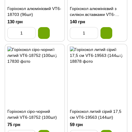
Горiхокол алюмінієвий VT6-
Горiхокол алюмінієвий з
18703 (96шт)
силікон.вставками VT6-
18751 (96шт)
130 грн
140 грн
Горiхокол сіро-чорний
Горіхокол литий сірий 17,5
литий VT6-18752 (100шт)
см VT6-19563 (144шт)
75 грн
59 грн