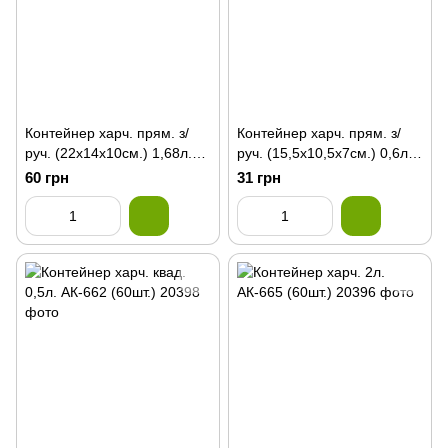
Контейнер харч. прям. з/
Контейнер харч. прям. з/
руч. (22х14х10см.) 1,68л.
руч. (15,5х10,5х7см.) 0,6л.
SA-300 (48шт.)
SA-345
60 грн
31 грн