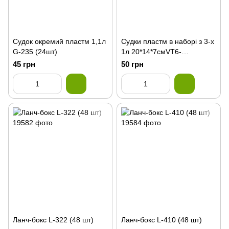
Судок окремий пластм 1,1л
Судки пластм в наборi з 3-х
G-235 (24шт)
1л 20*14*7смVT6-
18476(60шт)
45 грн
50 грн
Ланч-бокс L-322 (48 шт)
Ланч-бокс L-410 (48 шт)