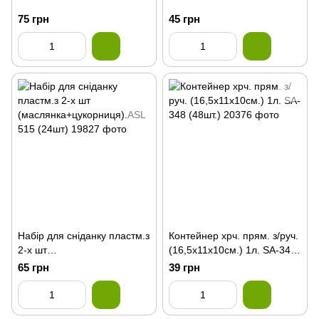
75 грн
45 грн
Набір для сніданку пластм.з
Контейнер хрч. прям. з/руч.
2-х шт
(16,5х11х10см.) 1л. SA-348
(маслянка+цукорниця).ASL
(48шт.)
65 грн
39 грн
515 (24шт)