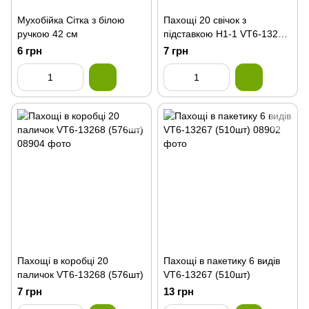
Мухобійка Сітка з білою
Пахощі 20 свічок з
ручкою 42 см
підставкою H1-1 VT6-13265
(600)
6 грн
7 грн
Пахощі в коробці 20
Пахощі в пакетику 6 видів
паличок VT6-13268 (576шт)
VT6-13267 (510шт)
7 грн
13 грн