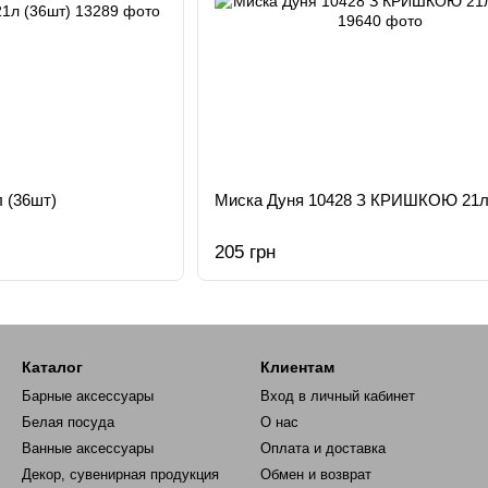
 (36шт)
Миска Дуня 10428 З КРИШКОЮ 21л
205 грн
Каталог
Клиентам
Барные аксессуары
Вход в личный кабинет
Белая посуда
О нас
Ванные аксессуары
Оплата и доставка
Декор, сувенирная продукция
Обмен и возврат