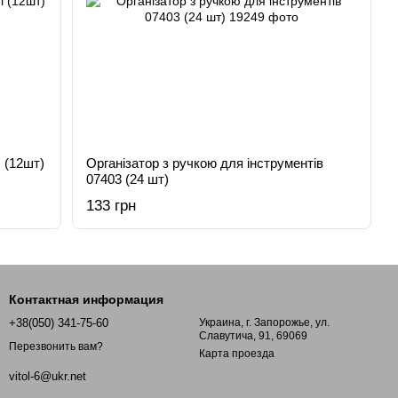
 (12шт)
Організатор з ручкою для інструментів
07403 (24 шт)
133 грн
Контактная информация
+38(050) 341-75-60
Украина, г. Запорожье, ул.
Славутича, 91, 69069
Перезвонить вам?
Карта проезда
vitol-6@ukr.net