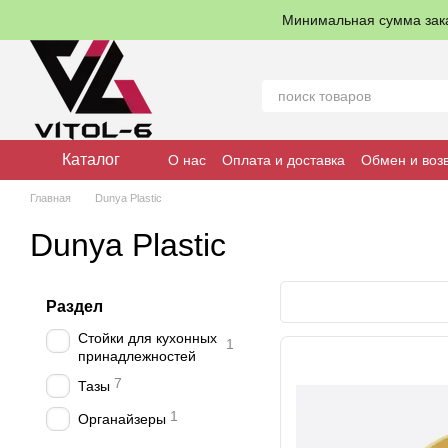
Перейти к основному контенту
Минимальная сумма зак
Каталог
О нас
Оплата и доставка
Обмен и воз
Главная
Dunya Plastic
Dunya Plastic
Раздел
Стойки для кухонных
1
принадлежностей
7
Тазы
1
Органайзеры