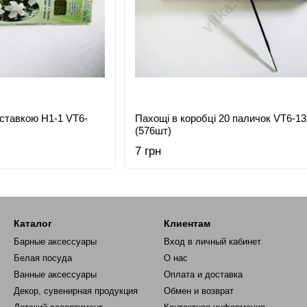
дставкою H1-1 VT6-
Пахощі в коробці 20 паличок VT6-1
(576шт)
7 грн
Каталог
Клиентам
Барные аксессуары
Вход в личный кабинет
Белая посуда
О нас
Ванные аксессуары
Оплата и доставка
Декор, сувенирная продукция
Обмен и возврат