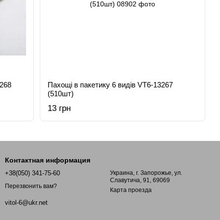
3268
Пахощі в пакетику 6 видів VT6-13267
(510шт)
13 грн
Контактная информация
+38(050) 341-75-60
Украина, г. Запорожье, ул.
Славутича, 91, 69069
Перезвонить вам?
Карта проезда
vitol-6@ukr.net