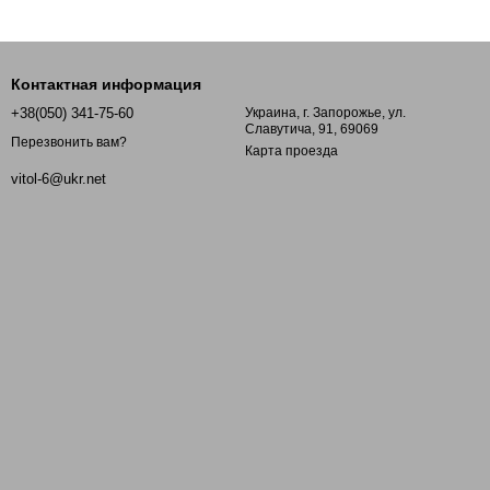
Контактная информация
+38(050) 341-75-60
Украина, г. Запорожье, ул.
Славутича, 91, 69069
Перезвонить вам?
Карта проезда
vitol-6@ukr.net